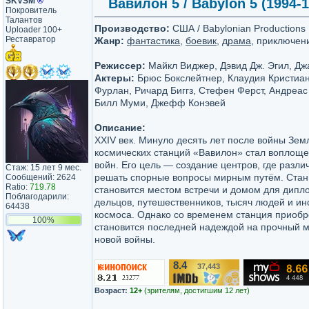
SKVSM
®
Вавилон 5 / Babylon 5 (1994-1
Покровитель
Талантов
Производство:
США / Babylonian Productions
Uploader 100+
Реставратор
Жанр:
фантастика
,
боевик
,
драма
, приключен
Режиссер:
Майкл Виджер, Дэвид Дж. Эгил, Дж
Актеры:
Брюс Бокслейтнер, Клаудия Кристиан
Фурлан, Ричард Биггз, Стефен Ферст, Андреас
Билл Муми, Джефф Конэвей
Описание:
XXIV век. Минуло десять лет после войны Зем
космических станций «Вавилон» стал воплоще
войн. Его цель — создание центров, где разл
Стаж: 15 лет 9 мес.
решать спорные вопросы мирным путём. Стан
Сообщений: 2624
Ratio:
719.78
становится местом встречи и домом для дипл
Поблагодарили:
дельцов, путешественников, тысяч людей и и
64438
космоса. Однако со временем станция приобр
100%
становится последней надеждой на прочный ми
новой войны.
8.4
37,443
/10
Возраст:
12+
(зрителям, достигшим 12 лет)