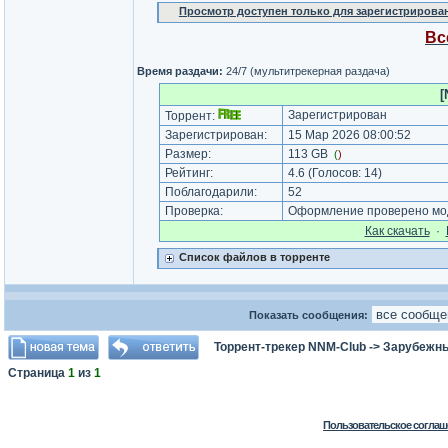
Просмотр доступен только для зарегистрирова
Вс
Время раздачи:
24/7 (мультитрекерная раздача)
[
Зарегистрирован
Торрент:
Зарегистрирован:
15 Мар 2026 08:00:52
Размер:
113 GB
(
)
Рейтинг:
4.6
(Голосов:
14
)
Поблагодарили:
52
Проверка:
Оформление проверено мод
Как cкачать
·
Список файлов в торренте
Показать сообщения:
Торрент-трекер NNM-Club
->
Зарубежн
Страница
1
из
1
Пользовательское соглаш