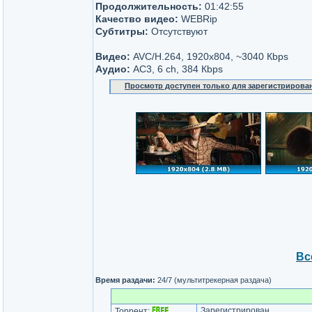
Продолжительность:
01:42:55
Качество видео:
WEBRip
Субтитры:
Отсутствуют
Видео:
AVC/H.264, 1920x804, ~3040 Кbps
Аудио:
AC3, 6 ch, 384 Кbps
Просмотр доступен только для зарегистрирова
Вс
Время раздачи:
24/7 (мультитрекерная раздача)
Зарегистрирован
Торрент: