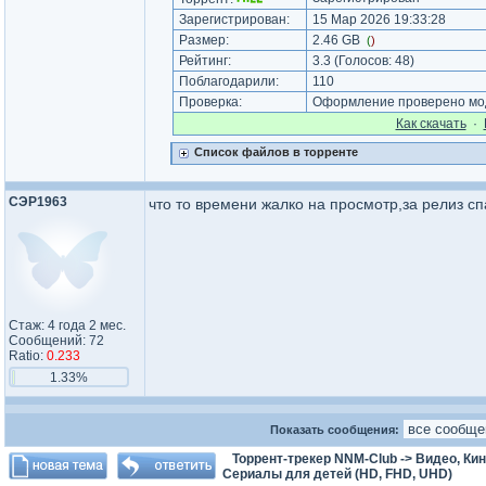
Зарегистрирован:
15 Мар 2026 19:33:28
Размер:
2.46 GB
(
)
Рейтинг:
3.3
(Голосов:
48
)
Поблагодарили:
110
Проверка:
Оформление проверено мод
Как cкачать
·
Список файлов в торренте
СЭР1963
что то времени жалко на просмотр,за релиз с
Стаж: 4 года 2 мес.
Сообщений: 72
Ratio:
0.233
1.33%
Показать сообщения:
Торрент-трекер NNM-Club
->
Видео, Ки
Сериалы для детей (HD, FHD, UHD)