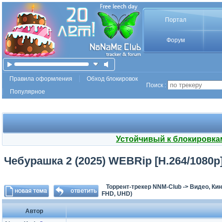
Портал
Форум
Правила оформления
Обход блокировок
Поиск :
Популярное
Устойчивый к блокировка
Чебурашка 2 (2025) WEBRip [H.264/1080p
Торрент-трекер NNM-Club
->
Видео, Ки
FHD, UHD)
Автор