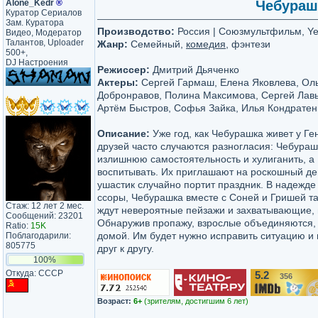
Alone_Kedr
®
Чебурашк
Куратор Сериалов
Зам. Куратора
Производство:
Россия | Союзмультфильм, Yel
Видео, Модератор
Талантов, Uploader
Жанр:
Семейный,
комедия
, фэнтези
500+,
DJ Настроения
Режиссер:
Дмитрий Дьяченко
Актеры:
Сергей Гармаш, Елена Яковлева, Оль
Добронравов, Полина Максимова, Сергей Лавы
Артём Быстров, Софья Зайка, Илья Кондратенк
Описание:
Уже год, как Чебурашка живет у Ген
друзей часто случаются разногласия: Чебураш
излишнюю самостоятельность и хулиганить, а 
воспитывать. Их приглашают на роскошный де
ушастик случайно портит праздник. В надежде
ссоры, Чебурашка вместе с Соней и Гришей тай
Стаж: 12 лет 2 мес.
ждут невероятные пейзажи и захватывающие,
Сообщений: 23201
Обнаружив пропажу, взрослые объединяются, 
Ratio:
15K
домой. Им будет нужно исправить ситуацию и
Поблагодарили:
805775
друг к другу.
100%
Откуда: CCCP
5.2
356
/10
Возраст:
6+
(зрителям, достигшим 6 лет)