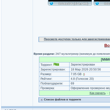
Просмотр доступен только для зарегистрирова
Вс
Время раздачи:
24/7 мультитрекер (минимум до появления
[NNMC
Зарегистрирован
Торрент:
Зарегистрирован:
18 Мар 2026 20:50:56
Размер:
7.05 GB
(
)
Рейтинг:
4.8
(Голосов:
20
)
Поблагодарили:
69
Проверка:
Оформление проверено мод
Как cкачать
·
Список файлов в торренте