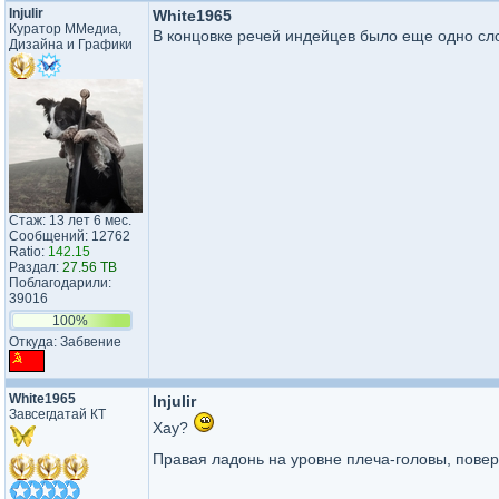
Injulir
White1965
Куратор ММедиа,
В концовке речей индейцев было еще одно сл
Дизайна и Графики
Стаж: 13 лет 6 мес.
Сообщений: 12762
Ratio:
142.15
Раздал:
27.56 TB
Поблагодарили:
39016
100%
Откуда: Забвение
White1965
Injulir
Завсегдатай КТ
Хау?
Правая ладонь на уровне плеча-головы, повер
_________________