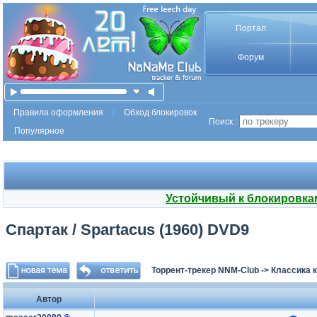
Портал
Форум
Правила оформления
Обход блокировок
Поиск :
Популярное
Устойчивый к блокировка
Спартак / Spartacus (1960) DVD9
Торрент-трекер NNM-Club
->
Классика 
Автор