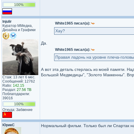
100%
Injulir
White1965 писал(а):
Куратор ММедиа,
Дизайна и Графики
Хау?
Да.
White1965 писал(а):
Правая ладонь на уровне плеча-головы,
А вот эта деталь стерлась из моей памяти. Н
Большой Медведицы", "Золото Маккенны". Впр
Стаж: 13 лет 6 мес.
Сообщений: 12762
Ratio:
142.15
Раздал:
27.56 TB
Поблагодарили:
39016
100%
Откуда: Забвение
ЮрикС
Нормальный фильм. Только был ли Спартак н