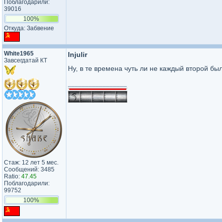
Поблагодарили:
39016
100%
Откуда: Забвение
White1965
Injulir
Завсегдатай КТ
Ну, в те времена чуть ли не каждый второй бы
_________________
Стаж: 12 лет 5 мес.
Сообщений: 3485
Ratio:
47.45
Поблагодарили:
99752
100%