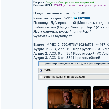
Возраст:
0+
(для любой зрительской аудитории)
Рейтинг MPAA:
PG-13
(детям до 13 лет просмотр нежелате
Продолжительность:
02:59:40
Качество видео:
DVD9
Перевод:
Дублированный (Мосфильм), одног
любительский (Студия "Альтера Парс" (Алексе
Язык озвучки:
русский, английский
Субтитры:
отсутствуют
Видео:
MPEG-2, 720x576@1024x576, ~4467 K
Аудио 1:
AC3, 2 ch, 192 Kbps русский (DUB 
Аудио 2:
AC3, 6 ch, 384 Kbps русский (VO Але
Аудио 3:
AC3, 6 ch, 384 Kbps английский
Просмотр доступен только для зарегистрирова
DVDInfo:
Дополнительная информация: