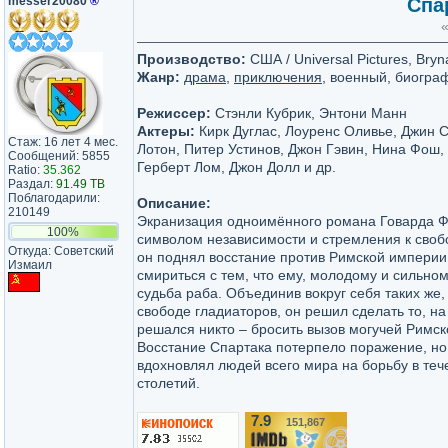
messer20080
®
Спар
«
Производство:
США / Universal Pictures, Bryn
Жанр:
драма
,
приключения
, военный, биогра
Режиссер:
Стэнли Кубрик, Энтони Манн
Актеры:
Кирк Дуглас, Лоуренс Оливье, Джин 
Стаж: 16 лет 4 мес.
Лотон, Питер Устинов, Джон Гэвин, Нина Фош,
Сообщений: 5855
Герберт Лом, Джон Долл и др.
Ratio:
35.362
Раздал:
91.49 TB
Поблагодарили:
Описание:
210149
Экранизация одноимённого романа Говарда Фа
100%
символом независимости и стремления к своб
Откуда: Советский
он поднял восстание против Римской империи.
Измаил
смириться с тем, что ему, молодому и сильно
судьба раба. Объединив вокруг себя таких же,
свободе гладиаторов, он решил сделать то, на
решался никто – бросить вызов могучей Римс
Восстание Спартака потерпело поражение, но
вдохновлял людей всего мира на борьбу в теч
столетий.
7.9
151,867
/10