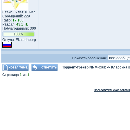
Стаж: 16 лет 10 мес.
Сообщений: 229
Ratio:
17.188
Раздал:
43.1 TB
Поблагодарили: 300
100%
Откуда: Ekaterinburg
Показать сообщения:
Торрент-трекер NNM-Club
->
Классика 
Страница
1
из
1
Пользовательское соглаш