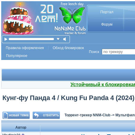
Портал
Форум
Правила оформления
Обход блокировок
Поиск :
Популярное
Устойчивый к блокировка
Кунг-фу Панда 4 / Kung Fu Panda 4 (2024)
Торрент-трекер NNM-Club
->
Мультфил
Автор