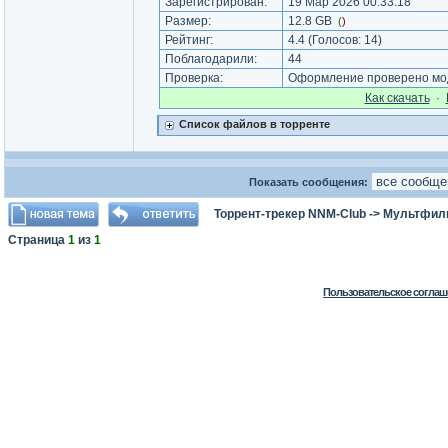
Зарегистрирован:
19 Мар 2026 00:33:18
Размер:
12.8 GB
(
)
Рейтинг:
4.4
(Голосов:
14
)
Поблагодарили:
44
Проверка:
Оформление проверено мод
Как cкачать
·
Список файлов в торренте
Показать сообщения:
Торрент-трекер NNM-Club
->
Мультфил
Страница
1
из
1
Пользовательское соглаш