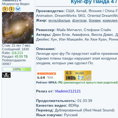
Vladimir21
®
Кунг-фу Панда 4 /
Модератор Видео
Производство:
США, Китай, Япония / China Fi
Animation, DreamWorks SKG, Oriental DreamWork
Жанр:
мультфильм
,
фэнтези
,
боевик
,
комедия
Режиссер:
Майк Митчелл, Стефани Стайн
Актеры:
Джек Блэк, Аквафина, Виола Дэвис, 
Джеймс Хун, Иэн Макшейн, Ке Хюи Куан, Ронн
Стаж: 15 лет 7 мес.
Описание:
Сообщений: 1830
Ratio:
116.213
Легенде кунг-фу По предстоит найти преемник
Раздал:
45.55 TB
Однако планы панды нарушает злая колдунья 
Поблагодарили:
злодеев, которых уже одолел По.
49967
100%
6.3
84,655
/10
Рейтинг MPAA:
PG
(рекомендуется присутствие родителей
Релиз от:
Vladimir212121
Продолжительность:
01:33:39
Качество видео:
BDRip
Перевод:
Дублированный (Red Head Sound)
Язык озвучки:
Русский