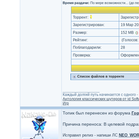
Время раздачи:
По мере возможности... (до п
Торрент:
Зарегистр
Зарегистрирован:
19 Мар 20
Размер:
152 MB
(
)
Рейтинг:
(Голосов:
Поблагодарили:
28
Проверка:
Оформлени
Список файлов в торренте
_________________
Каждый долгий путь начинается с одного - с
Антология классических шутеров от id Soft
Игр
Топик был перенесен из форума
Гор
Причина переноса: В целевой подра
Исправил релиз - напиши ЛС
NEO_WO