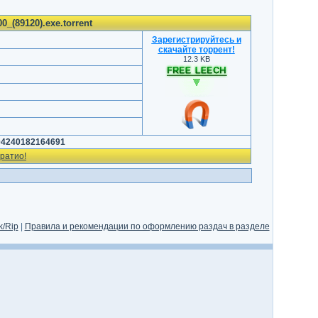
_(89120).exe.torrent
Зарегистрируйтесь и
скачайте торрент
!
12.3 KB
04240182164691
ратио!
/Rip
|
Правила и рекомендации по оформлению раздач в разделе