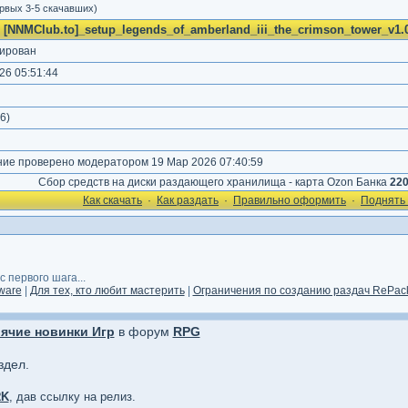
ервых 3-5 скачавших)
[NNMClub.to]_setup_legends_of_amberland_iii_the_crimson_tower_v1.00
ирован
26 05:51:44
6
)
е проверено модератором 19 Мар 2026 07:40:59
Сбор средств на диски раздающего хранилища - карта Ozon Банка
22
Как cкачать
·
Как раздать
·
Правильно оформить
·
Поднять 
 первого шага...
ware
|
Для тех, кто любит мастерить
|
Ограничения по созданию раздач RePack
ячие новинки Игр
в форум
RPG
здел.
RK
, дав ссылку на релиз.