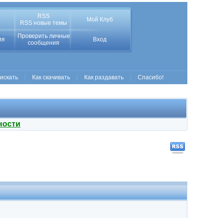
RSS
Мой Клуб
RSS новые темы
Проверить личные
ия
Вход
сообщения
 искать
Как скачивать
Как раздавать
Спасибо!
ности