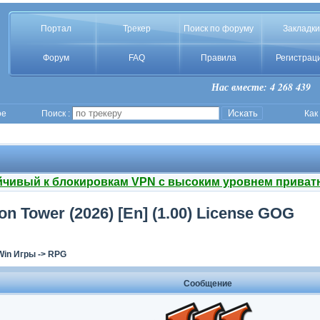
Портал
Трекер
Поиск по форуму
Закладки
Форум
FAQ
Правила
Регистрац
Нас вместе: 4 268 439
ое
Поиск :
Как
йчивый к блокировкам VPN с высоким уровнем приват
on Tower (2026) [En] (1.00) License GOG
Win Игры
->
RPG
Сообщение