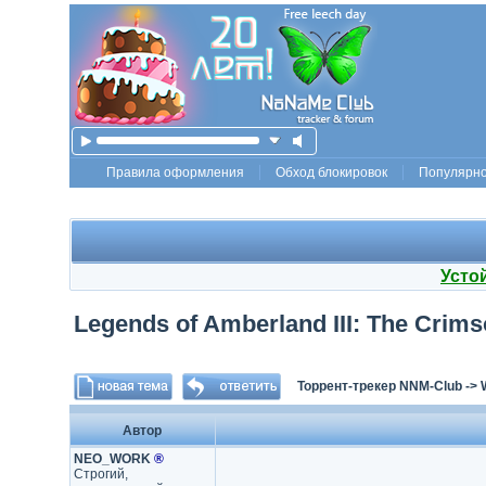
Правила оформления
Обход блокировок
Популярн
Усто
Legends of Amberland III: The Crims
Торрент-трекер NNM-Club
->
Автор
NEO_WORK
®
Строгий,