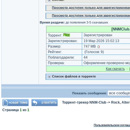
Просмотр доступен только для зарегистрирова
Просмотр доступен только для зарегистрирова
Время раздачи:
до появления 3-5 скачавших
[NNMClub.t
Зарегистрирован
Торрент:
Зарегистрирован:
19 Мар 2026 15:02:13
Размер:
747 MB
(
)
Рейтинг:
(Голосов:
9
)
Поблагодарили:
44
Проверка:
Оформление проверено мод
Как cкачать
·
Список файлов в торренте
Показать сообщения:
Торрент-трекер NNM-Club
->
Rock, Alter
Страница
1
из
1
Пользовательское соглаш