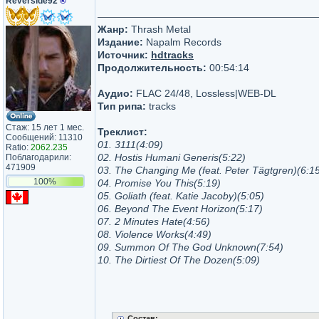
Reverside92
®
Жанр:
Thrash Metal
Издание:
Napalm Records
Источник:
hdtracks
Продолжительность:
00:54:14
Аудио:
FLAC 24/48, Lossless|WEB-DL
Тип рипа:
tracks
Стаж: 15 лет 1 мес.
Треклист:
Сообщений: 11310
01. 3111(4:09)
Ratio:
2062.235
02. Hostis Humani Generis(5:22)
Поблагодарили:
471909
03. The Changing Me (feat. Peter Tägtgren)(6:1
100%
04. Promise You This(5:19)
05. Goliath (feat. Katie Jacoby)(5:05)
06. Beyond The Event Horizon(5:17)
07. 2 Minutes Hate(4:56)
08. Violence Works(4:49)
09. Summon Of The God Unknown(7:54)
10. The Dirtiest Of The Dozen(5:09)
Состав: