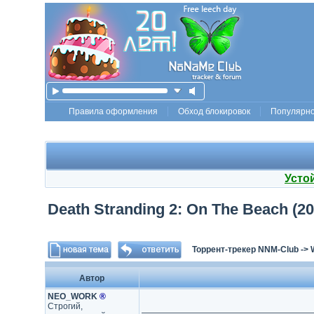
Правила оформления
Обход блокировок
Популярн
Усто
Death Stranding 2: On The Beach (2026
Торрент-трекер NNM-Club
->
Автор
NEO_WORK
®
Строгий,