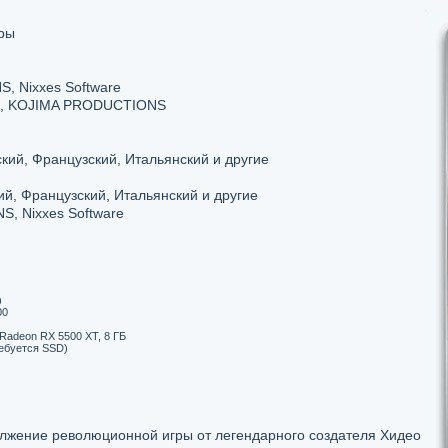
ры
 Nixxes Software
LLC, KOJIMA PRODUCTIONS
кий, Французский, Итальянский и другие
ий, Французский, Итальянский и другие
 Nixxes Software
)
00
Radeon RX 5500 XT, 8 ГБ
ребуется SSD)
лжение революционной игры от легендарного создателя Хидео