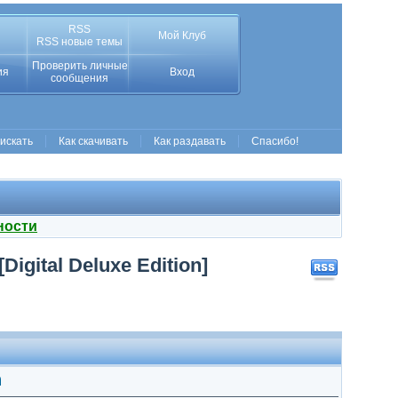
RSS
Мой Клуб
RSS новые темы
Проверить личные
ия
Вход
сообщения
 искать
Как скачивать
Как раздавать
Спасибо!
ности
Digital Deluxe Edition]
h