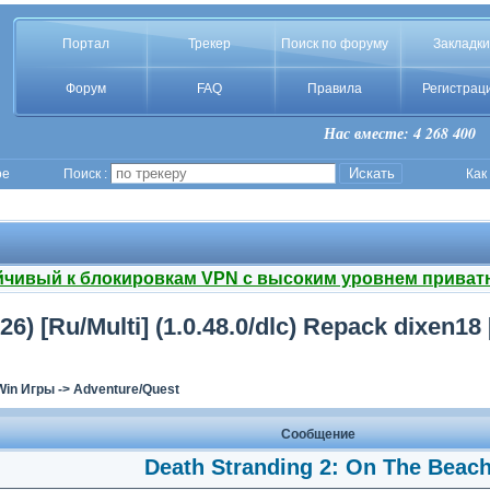
Портал
Трекер
Поиск по форуму
Закладки
Форум
FAQ
Правила
Регистрац
Нас вместе: 4 268 400
ое
Поиск :
Как
йчивый к блокировкам VPN с высоким уровнем приват
) [Ru/Multi] (1.0.48.0/dlc) Repack dixen18 [
Win Игры
->
Adventure/Quest
Сообщение
Death Stranding 2: On The Beac