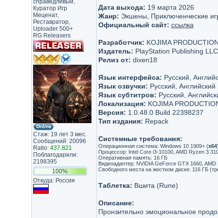
справедливый,
Дата выхода:
19 марта 2026
Куратор Игр
Меценат,
Жанр:
Экшены, Приключенческие иг
Реставратор,
Официальный сайт:
ссылка
Uploader 500+
RG Releasers
Разработчик:
KOJIMA PRODUCTIONS,
Издатель:
PlayStation Publishing 
Релиз от:
dixen18
Язык интерфейса:
Русский, Английс
Язык озвучки:
Русский, Английский
Язык субтитров:
Русский, Английск
Локализация:
KOJIMA PRODUCTIONS,
Версия:
1.0.48.0 Build 22398237
Тип издания:
Repack
Стаж: 19 лет 3 мес.
Системные требования:
Сообщений: 20096
Операционная система: Windows 10 1909+ (
х64
Ratio:
437.821
Процессор: Intel Core i3-10100, AMD Ryzen 3 31
Поблагодарили:
Оперативная память: 16 ГБ
2198395
Видеоадаптер: NVIDIA GeForce GTX 1660, AMD 
Свободного места на жестком диске: 116 ГБ (т
100%
Откуда: Россия
Таблетка:
Вшита (Rune)
Описание:
Пронзительно эмоциональное продо