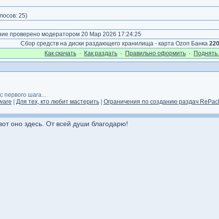
)
лосов:
25
)
е проверено модератором 20 Мар 2026 17:24:25
Сбор средств на диски раздающего хранилища - карта Ozon Банка
22
Как cкачать
·
Как раздать
·
Правильно оформить
·
Поднять 
 первого шага...
ware
|
Для тех, кто любит мастерить
|
Ограничения по созданию раздач RePack
вот оно здесь. От всей души благодарю!