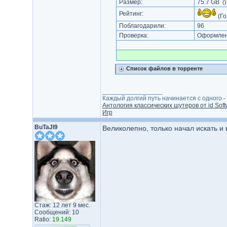
Размер:
75.7 GB
(
Рейтинг:
(Го
Поблагодарили:
96
Проверка:
Оформлени
Список файлов в торренте
_________________
Каждый долгий путь начинается с одного - с
Антология классических шутеров от id Soft
Игр
BuTaJl9
Великолепно, только начал искать и 
Стаж: 12 лет 9 мес.
Сообщений: 10
Ratio:
19.149