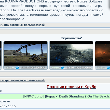
на KOJIMA PRODUCTIONS в сотрудничестве с Nixxes Software,
льно проработанную версию культовой консольной игры.
ing 2: On The Beach связывает воедино множество областей с
и условиями, а изменение времени суток, погоды и самой
 разнообразие.
регистрированных пользователей
Скриншоты:
регистрированных пользователей
Похожие релизы в Клубе
а)
[NNMClub.to]_[Repack] Death Stranding 2 On The Beach.
ирован
26 17:16:15