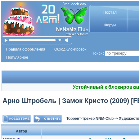
Портал
Форум
Правила оформления
Обход блокировок
Поиск :
Популярное
Устойчивый к блокировка
Арно Штробель | Замок Кристо (2009) [F
Торрент-трекер NNM-Club
->
Художеств
Автор