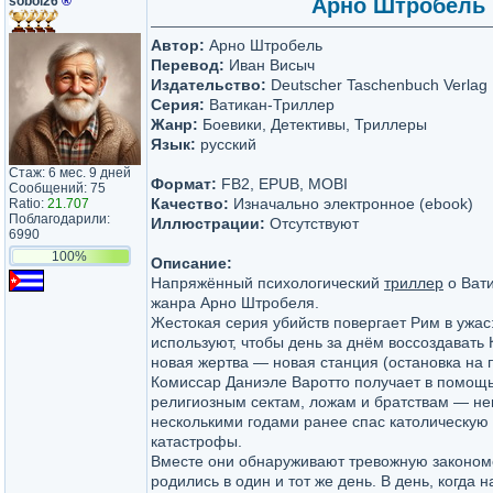
soboi26
®
Арно Штробель |
Автор:
Арно Штробель
Перевод:
Иван Висыч
Издательство:
Deutscher Taschenbuch Verlag
Серия:
Ватикан-Триллер
Жанр:
Боевики, Детективы, Триллеры
Язык:
русский
Стаж: 6 мес. 9 дней
Формат:
FB2, EPUB, MOBI
Сообщений: 75
Качество:
Изначально электронное (ebook)
Ratio:
21.707
Поблагодарили:
Иллюстрации:
Отсутствуют
6990
100%
Описание:
Напряжённый психологический
триллер
о Вати
жанра Арно Штробеля.
Жестокая серия убийств повергает Рим в ужа
используют, чтобы день за днём воссоздавать
новая жертва — новая станция (остановка на п
Комиссар Даниэле Варотто получает в помощь
религиозным сектам, ложам и братствам — не
несколькими годами ранее спас католическую
катастрофы.
Вместе они обнаруживают тревожную законом
родились в один и тот же день. В день, когда 