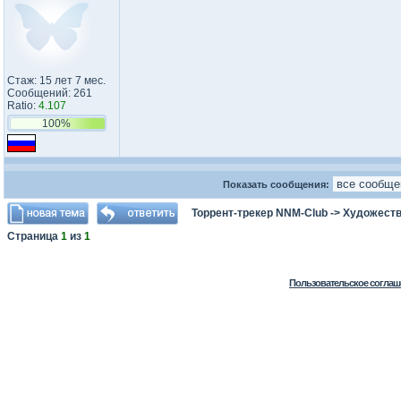
Стаж: 15 лет 7 мес.
Сообщений: 261
Ratio:
4.107
100%
Показать сообщения:
Торрент-трекер NNM-Club
->
Художеств
Страница
1
из
1
Пользовательское соглаш