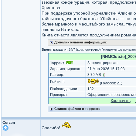
звёздная конфигурация, которая, предположит
Христова.
При поддержке упорной журналистки Алисии о
тайны загадочного братства. Убийства — не сл
более мрачного и масштабного замысла, тян
эшелоны Ватикана.
Книга отчасти является продолжением романа 
Дополнительная информация:
Время раздачи:
24/7 (круглосуточно) (минимум до появлен
[NNMClub.to]_2009 
Зарегистрирован
Торрент:
Зарегистрирован:
21 Мар 2026 15:17:03
Размер:
3.79 MB
(
)
Рейтинг:
(Голосов:
21
)
Поблагодарили:
132
Проверка:
Оформление проверено мод
Как cкачать
·
Список файлов в торренте
Cerzen
Спасибо!