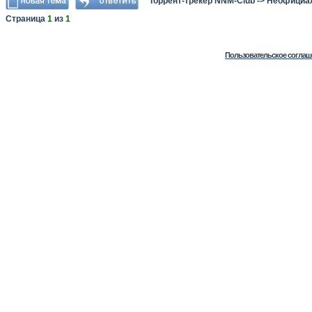
Торрент-трекер NNM-Club
->
Неофициа
Страница
1
из
1
Пользовательское соглаш