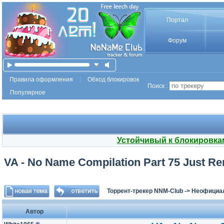
Портал
Форум
Правила оформления
Обход блокировок
Поиск :
Популярное
Устойчивый к блокировка
VA - No Name Compilation Part 75 Just R
Торрент-трекер NNM-Club
->
Неофициа
Автор