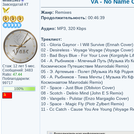
White1965
®
VA - No Name C
Завсегдатай КТ
Жанр:
Remixes
Продолжительность:
00:46:39
Аудио:
MP3, 320 Kbps
Треклист:
01 - Gloria Gaynor - I Will Survive (Ennah Cover)
02 - Desireless - Voyage Voyage (Voyage Cover)
03 - Bad Boys Blue - For Your Love (Korgstyle Li
04 - А. Рыбников - Млечный Путь (Музыка Из 
Космическое Путешествие Mavrodaki Remix)
Стаж: 12 лет 5 мес.
Сообщений: 3483
05 - Э. Артемьев - Полет (Музыка Из Кф Родня
Ratio:
47.44
06 - А. Рыбников - Тема Мечты ( Музыка Из К
Поблагодарили:
Космонавтом Mavrodaki Remix)
99717
07 - Space - Just Blue (Oblivion Cover)
100%
08 - Scotch - Delirio Mind (John E S Remix)
09 - Vangelis - Pulstar (Enzo Margaglio Cover)
10 - Space - Magic Fly (Piotr Zylbert Remix)
11 - Cc Catch - Cause You Are Young (Voyage R
Дополнительная информация: