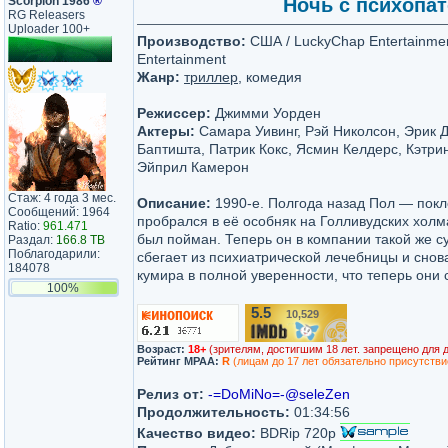
Scorpion 1986
®
Ночь с психопато
RG Releasers
Uploader 100+
Производство:
США / LuckyChap Entertainment
Entertainment
Жанр:
триллер
, комедия
Режиссер:
Джимми Уорден
Актеры:
Самара Уивинг, Рэй Николсон, Эрик 
Баптишта, Патрик Кокс, Ясмин Келдерс, Кэтрин
Эйприл Камерон
Стаж: 4 года 3 мес.
Описание:
1990-е. Полгода назад Пол — пок
Сообщений: 1964
пробрался в её особняк на Голливудских холм
Ratio:
961.471
был пойман. Теперь он в компании такой же
Раздал:
166.8 TB
Поблагодарили:
сбегает из психиатрической лечебницы и снов
184078
кумира в полной уверенности, что теперь они
100%
5.5
10,529
/10
Возраст:
18+
(зрителям, достигшим 18 лет. запрещено для 
Рейтинг MPAA:
R
(лицам до 17 лет обязательно присутстви
Релиз от:
-=DoMiNo=-@seleZen
Продолжительность:
01:34:56
Качество видео:
BDRip 720p