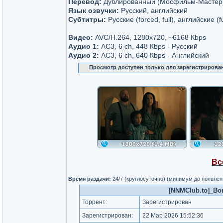
Перевод:
Дублированный (Мосфильм-Мастер
Язык озвучки:
Русский, английский
Субтитры:
Русские (forced, full), английские (f
Видео:
AVC/H.264, 1280x720, ~6168 Кbps
Аудио 1:
AC3, 6 ch, 448 Кbps - Русский
Аудио 2:
AC3, 6 ch, 640 Кbps - Английский
Просмотр доступен только для зарегистрирова
Вс
Время раздачи:
24/7 (круглосуточно) (минимум до появлен
[NNMClub.to]_Bor
Торрент:
Зарегистрирован
Зарегистрирован:
22 Мар 2026 15:52:36