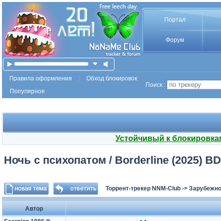
Портал
Форум
Правила оформления
Обход блокировок
Поиск :
Популярное
Устойчивый к блокировка
Ночь с психопатом / Borderline (2025) BD
Торрент-трекер NNM-Club
->
Зарубежно
Автор