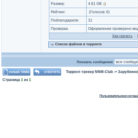
Размер:
4.81 GB
(
)
Рейтинг:
(Голосов:
6
)
Поблагодарили:
31
Проверка:
Оформление проверено мод
Как cкачать
·
Список файлов в торренте
Показать сообщения:
Торрент-трекер NNM-Club
->
Зарубежно
Страница
1
из
1
Пользовательское соглаш