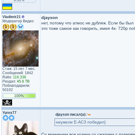
Vladimir21
®
djayson
Модератор Видео
нет, потому что атмос не дубляж. Если бы был 
это тоже самое как говорить, имея 4к- 720p п
Стаж: 15 лет 7 мес.
Сообщений: 1842
Ratio:
116.336
Раздал:
45.6 TB
Поблагодарили:
50102
100%
Yurex77
djayson писал(а):
неужели E-AC3 победил)
Со временем все кодеки со сжатием с потерям