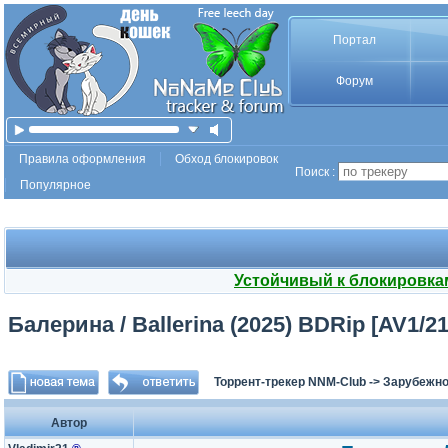
Портал
Форум
Правила оформления
Обход блокировок
Поиск :
Популярное
Устойчивый к блокировка
Балерина / Ballerina (2025) BDRip [AV1/21
Торрент-трекер NNM-Club
->
Зарубежно
Автор