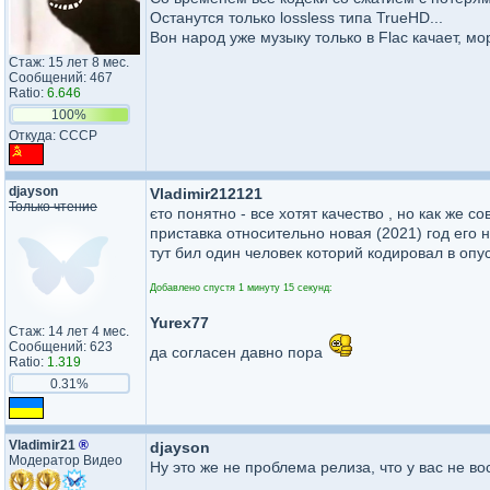
Останутся только lossless типа TrueHD...
Вон народ уже музыку только в Flac качает, м
Стаж: 15 лет 8 мес.
Сообщений: 467
Ratio:
6.646
100%
Откуда: СССР
djayson
Vladimir212121
Только чтение
єто понятно - все хотят качество , но как же с
приставка относительно новая (2021) год его н
тут бил один человек которий кодировал в опус
Добавлено спустя 1 минуту 15 секунд:
Yurex77
Стаж: 14 лет 4 мес.
Сообщений: 623
да согласен давно пора
Ratio:
1.319
0.31%
Vladimir21
®
djayson
Модератор Видео
Ну это же не проблема релиза, что у вас не в