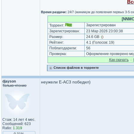
Вс
Время раздачи:
24/7 (минимум до появления первых 3-5 с
[NNMCl
Зарегистрирован
Торрент:
Зарегистрирован:
23 Мар 2026 23:00:38
Размер:
24.6 GB
(
)
Рейтинг:
4.1
(Голосов:
19
)
Поблагодарили:
56
Проверка:
Оформление проверено мод
Как cкачать
·
Список файлов в торренте
djayson
неужели E-AC3 победил)
Только чтение
Стаж: 14 лет 4 мес.
Сообщений: 623
Ratio:
1.319
0.31%