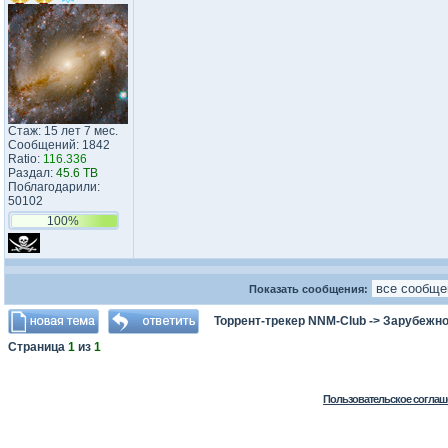
Стаж: 15 лет 7 мес.
Сообщений: 1842
Ratio:
116.336
Раздал:
45.6 TB
Поблагодарили:
50102
100%
Показать сообщения:
Торрент-трекер NNM-Club
->
Зарубежно
Страница
1
из
1
Пользовательское соглаш