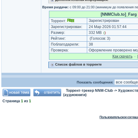
Время раздачи:
с 09:00 до 21:00 (минимум до появления п
[NNMClub.to]_Farg V
Зарегистрирован
Торрент:
Зарегистрирован:
24 Мар 2026 01:57:44
Размер:
332 MB
(
)
Рейтинг:
(Голосов:
3
)
Поблагодарили:
38
Проверка:
Оформление проверено мод
Как cкачать
·
Список файлов в торренте
Показать сообщения:
Торрент-трекер NNM-Club
->
Художеств
(аудиокниги)
Страница
1
из
1
Пользовательское соглаш