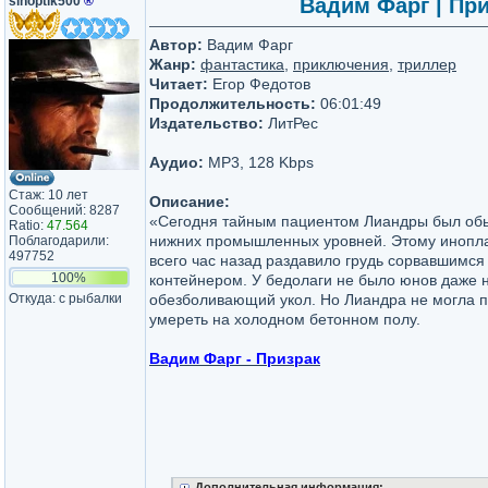
sinoptik500
®
Вадим Фарг | При
Автор:
Вадим Фарг
Жанр:
фантастика
,
приключения
,
триллер
Читает:
Егор Федотов
Продолжительность:
06:01:49
Издательство:
ЛитРес
Аудио:
MP3, 128 Kbps
Стаж: 10 лет
Описание:
Сообщений: 8287
«Сегодня тайным пациентом Лиандры был об
Ratio:
47.564
нижних промышленных уровней. Этому инопл
Поблагодарили:
497752
всего час назад раздавило грудь сорвавшимся
100%
контейнером. У бедолаги не было юнов даже
Откуда: с рыбалки
обезболивающий укол. Но Лиандра не могла п
умереть на холодном бетонном полу.
Вадим Фарг - Призрак
Дополнительная информация: