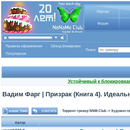
Портал
Форум
Правила оформления
Обход блокировок
Поиск :
Популярное
Устойчивый к блокировка
Вадим Фарг | Призрак (Книга 4). Идеаль
Торрент-трекер NNM-Club
->
Художеств
Автор