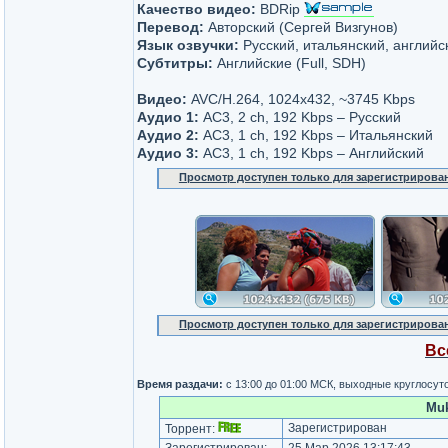
Качество видео:
BDRip
Перевод:
Авторский (Сергей Визгунов)
Язык озвучки:
Русский, итальянский, английс
Субтитры:
Английские (Full, SDH)
Видео:
AVC/H.264, 1024x432, ~3745 Kbps
Аудио 1:
AC3, 2 ch, 192 Kbps – Русский
Аудио 2:
AC3, 1 ch, 192 Kbps – Итальянский
Аудио 3:
AC3, 1 ch, 192 Kbps – Английский
Просмотр доступен только для зарегистрирова
Просмотр доступен только для зарегистрирова
Вс
Время раздачи:
с 13:00 до 01:00 МСК, выходные круглосут
Muk
Зарегистрирован
Торрент: