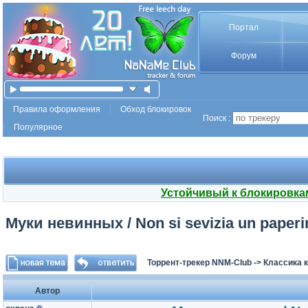
Портал
Форум
Правила оформления
Обход блокировок
Поиск :
Популярное
Устойчивый к блокировка
Муки невинных / Non si sevizia un paperi
Торрент-трекер NNM-Club
->
Классика 
Автор