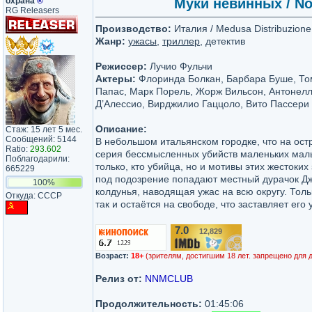
охрана
®
Муки невинных / Non
RG Releasers
Производство:
Италия / Medusa Distribuzione
Жанр:
ужасы
,
триллер
, детектив
Режиссер:
Лучио Фульчи
Актеры:
Флоринда Болкан, Барбара Буше, То
Папас, Марк Порель, Жорж Вильсон, Антонел
Д’Алессио, Вирджилио Гаццоло, Вито Пассери
Описание:
Стаж: 15 лет 5 мес.
Сообщений: 5144
В небольшом итальянском городке, что на ост
Ratio:
293.602
серия бессмысленных убийств маленьких маль
Поблагодарили:
только, кто убийца, но и мотивы этих жестоки
665229
под подозрение попадают местный дурачок Дж
100%
колдунья, наводящая ужас на всю округу. Тол
Откуда: СССР
так и остаётся на свободе, что заставляет его 
7.0
12,829
/10
Возраст:
18+
(зрителям, достигшим 18 лет. запрещено для 
Релиз от:
NNMCLUB
Продолжительность:
01:45:06