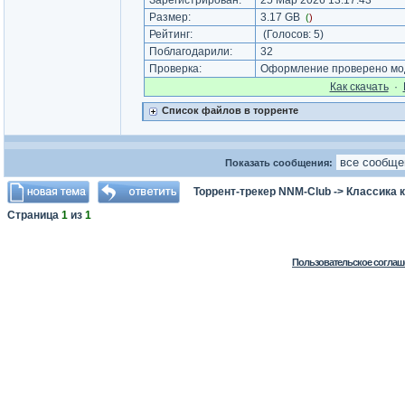
Зарегистрирован:
25 Мар 2026 13:17:43
Размер:
3.17 GB
(
)
Рейтинг:
(Голосов:
5
)
Поблагодарили:
32
Проверка:
Оформление проверено мод
Как cкачать
·
Список файлов в торренте
Показать сообщения:
Торрент-трекер NNM-Club
->
Классика 
Страница
1
из
1
Пользовательское соглаш