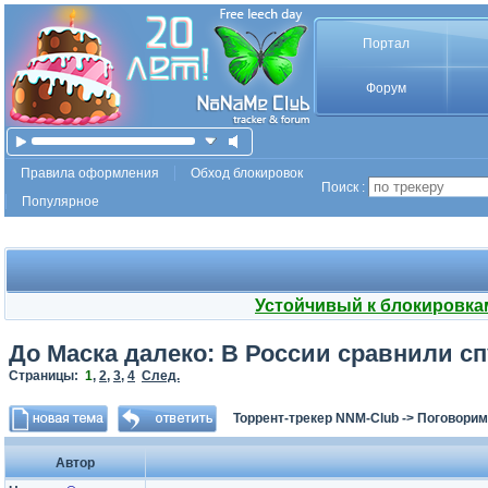
Портал
Форум
Правила оформления
Обход блокировок
Поиск :
Популярное
Устойчивый к блокировка
До Маска далеко: В России сравнили спу
Страницы:
1
,
2
,
3
,
4
След.
Торрент-трекер NNM-Club
->
Поговорим
Автор