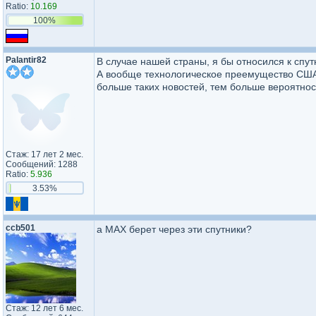
Ratio:
10.169
100%
Palantir82
В случае нашей страны, я бы относился к спутн
А вообще технологическое преемущество США в
больше таких новостей, тем больше вероятно
Стаж: 17 лет 2 мес.
Сообщений: 1288
Ratio:
5.936
3.53%
ccb501
а МАХ берет через эти спутники?
Стаж: 12 лет 6 мес.