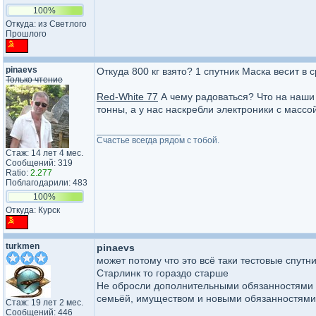
100%
Откуда: из Светлого
Прошлого
pinaevs
Откуда 800 кг взято? 1 спутник Маска весит в 
Только чтение
Red-White 77
А чему радоваться? Что на наши
тонны, а у нас наскребли электроники с массо
_________________
Счастье всегда рядом с тобой.
Стаж: 14 лет 4 мес.
Сообщений: 319
Ratio:
2.277
Поблагодарили: 483
100%
Откуда: Курск
turkmen
pinaevs
может потому что это всё таки тестовые спутн
Старлинк то гораздо старше
Не обросли дополнительными обязанностями - н
семьёй, имуществом и новыми обязанностями.
Стаж: 19 лет 2 мес.
Сообщений: 446