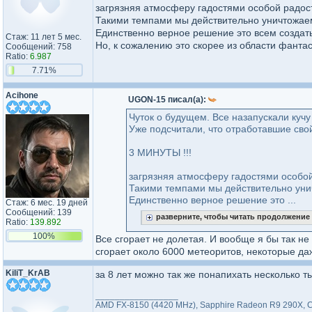
загрязняя атмосферу гадостями особой радос
Такими темпами мы действительно уничтожаем
Единственно верное решение это всем создать
Стаж: 11 лет 5 мес.
Но, к сожалению это скорее из области фанта
Сообщений: 758
Ratio:
6.987
7.71%
Acihone
UGON-15 писал(а):
Чуток о будущем. Все назапускали кучу
Уже подсчитали, что отработавшие свой
3 МИНУТЫ !!!
загрязняя атмосферу гадостями особой
Такими темпами мы действительно унич
Единственно верное решение это ...
Стаж: 6 мес. 19 дней
Сообщений: 139
разверните, чтобы читать продолжение
Ratio:
139.892
100%
Все сгорает не долетая. И вообще я бы так н
сгорает около 6000 метеоритов, некоторые да
KiliT_KrAB
за 8 лет можно так же понапихать несколько ты
_________________
AMD FX-8150 (4420 MHz), Sapphire Radeon R9 290X