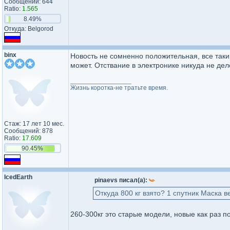
Сообщений: 644
Ratio:
1.565
8.49%
Откуда: Belgorod
binx
Новость не сомненно положительная, все таки
может. Отствание в электронике никуда не дел
_________________
Жизнь коротка-не тратьте время.
Стаж: 17 лет 10 мес.
Сообщений: 878
Ratio:
17.609
90.45%
IcedEarth
pinaevs писал(а):
Откуда 800 кг взято? 1 спутник Маска в
260-300кг это старые модели, новые как раз по