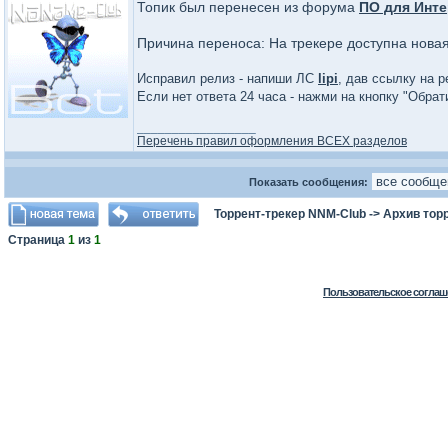
Топик был перенесен из форума
ПО для Инте
Причина переноса: На трекере доступна нова
Исправил релиз - напиши ЛС
lipi
, дав ссылку на р
Если нет ответа 24 часа - нажми на кнопку "Обра
_________________
Перечень правил оформления ВСЕХ разделов
Показать сообщения:
Торрент-трекер NNM-Club
->
Архив тор
Страница
1
из
1
Пользовательское соглаш