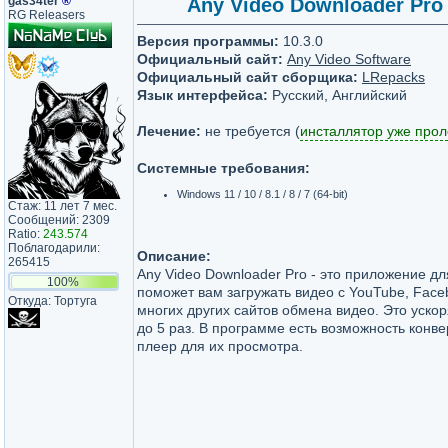
gas34ter
®
Any Video Downloader Pro 
RG Releasers
Версия программы:
10.3.0
Официальный сайт:
Any Video Software
Официальный сайт сборщика:
LRepacks
Язык интерфейса:
Русский, Английский
Лечение:
не требуется (
инсталлятор уже про
Системные требования:
Windows 11 / 10 / 8.1 / 8 / 7 (64-bit)
Стаж: 11 лет 7 мес.
Сообщений: 2309
Ratio:
243.574
Поблагодарили:
Описание:
265415
Any Video Downloader Pro - это приложение дл
100%
поможет вам загружать видео с YouTube, Faceb
Откуда: Тортуга
многих других сайтов обмена видео. Это ускор
до 5 раз. В программе есть возможность конве
плеер для их просмотра.