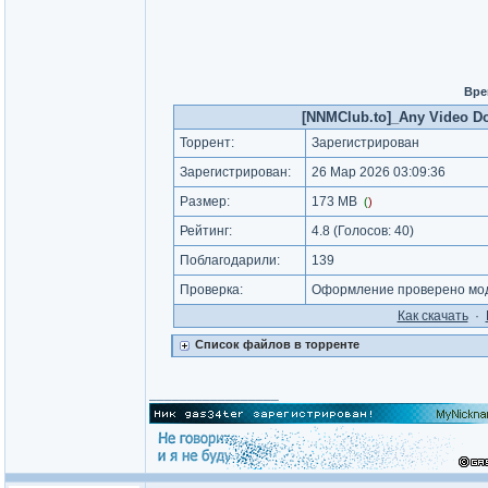
Вре
[NNMClub.to]_Any Video Dow
Торрент:
Зарегистрирован
Зарегистрирован:
26 Мар 2026 03:09:36
Размер:
173 MB
(
)
Рейтинг:
4.8
(Голосов:
40
)
Поблагодарили:
139
Проверка:
Оформление проверено мод
Как cкачать
·
Список файлов в торренте
_________________