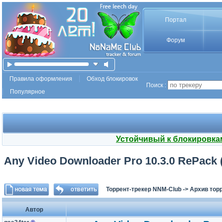
Портал
Форум
Правила оформления
Обход блокировок
Поиск :
Популярное
Устойчивый к блокировка
Any Video Downloader Pro 10.3.0 RePack (
Торрент-трекер NNM-Club
->
Архив тор
Автор