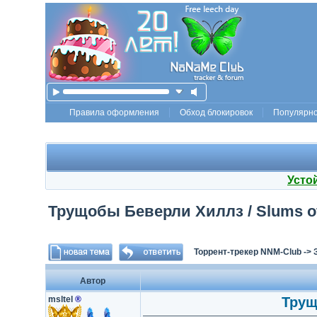
Правила оформления
Обход блокировок
Популярн
Усто
Трущобы Беверли Хиллз / Slums of B
Торрент-трекер NNM-Club
->
Автор
msltel
®
Трущ