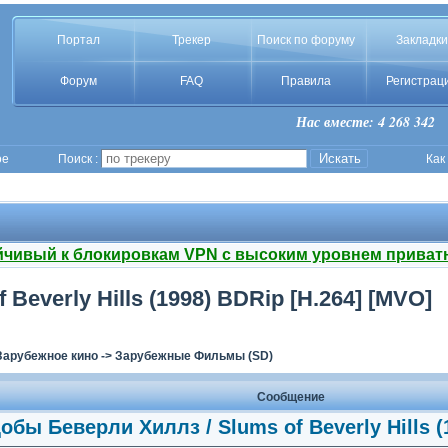
Портал
Трекер
Поиск по форуму
Закладки
Форум
FAQ
Правила
Регистрац
Нас вместе: 4 268 342
ое
Поиск :
Как
йчивый к блокировкам VPN с высоким уровнем приват
everly Hills (1998) BDRip [H.264] [MVO]
Зарубежное кино
->
Зарубежные Фильмы (SD)
Сообщение
обы Беверли Хиллз / Slums of Beverly Hills (