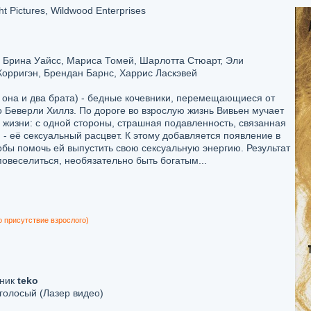
t Pictures, Wildwood Enterprises
 Брина Уайсс, Мариса Томей, Шарлотта Стюарт, Эли
Корригэн, Брендан Барнс, Харрис Ласкэвей
 она и два брата) - бедные кочевники, перемещающиеся от
о Беверли Хиллз. По дороге во взрослую жизнь Вивьен мучает
 жизни: с одной стороны, страшная подавленность, связанная
 - её сексуальный расцвет. К этому добавляется появление в
обы помочь ей выпустить свою сексуальную энергию. Результат
повеселиться, необязательно быть богатым...
о присутствие взрослого)
дник
teko
олосый (Лазер видео)