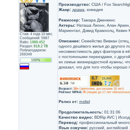
Производство:
США / Fox Searchligh
Жанр:
драма
, комедия
Режиссер:
Тамара Дженкинс
Актеры:
Наташа Лионн, Алан Аркин,
Мариентал, Дэвид Крамхолц, Кевин 
Стаж: 4 года 10 мес.
Сообщений: 5987
Описание:
Семейство Вивиан (отец,
Ratio:
1989.452
одного дешёвого жилья до другого п
Раздал:
818.2 TB
Поблагодарили:
несовместимость двух факторов в её
269349
с постоянными переездами, с другой
100%
их семье жизнерадостной кузины, чт
доказал, что для того чтобы хорошо 
6.7
15,944
/10
Возраст:
16+
(зрителям, достигшим 16 лет)
Рейтинг MPAA:
R
(лицам до 17 лет обязательн
Релиз от:
msltel
Продолжительность:
01:31:06
Качество видео:
BDRip AVC | Исхо
Перевод:
профессиональный многог
Язык озвучки:
русский, английский