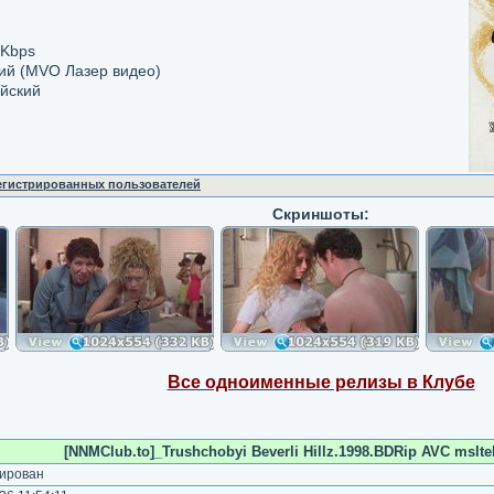
 Kbps
кий (MVO Лазер видео)
ийский
регистрированных пользователей
Скриншоты:
Все одноименные релизы в Клубе
[NNMClub.to]_Trushchobyi Beverli Hillz.1998.BDRip AVC msltel
ирован