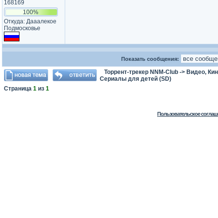
168169
100%
Откуда: Дааалекое
Подмосковье
Показать сообщения:
Торрент-трекер NNM-Club
->
Видео, Ки
Сериалы для детей (SD)
Страница
1
из
1
Пользовательское соглаш