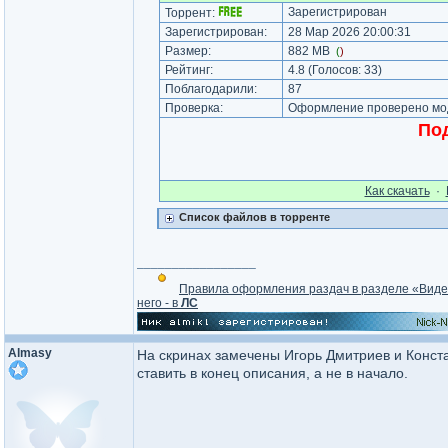
Зарегистрирован
Торрент:
Зарегистрирован:
28 Мар 2026 20:00:31
Размер:
882 MB
(
)
Рейтинг:
4.8
(Голосов:
33
)
Поблагодарили:
87
Проверка:
Оформление проверено мод
Под
Как cкачать
·
Список файлов в торренте
_________________
Правила оформления раздач в разделе «Вид
него - в
ЛС
Almasy
На скринах замечены Игорь Дмитриев и Конста
ставить в конец описания, а не в начало.