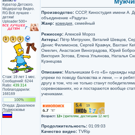
almikl
®
Мужчин
Куратор Детского.
Модератор Видео.
Производство:
СССР, Киностудия имени А. Д
RG Всё лучшее -
детям!
объединение «Радуга»
Uploader 500+
Жанр:
комедия
, семейный
Режиссер:
Алексей Мороз
Актеры:
Пётр Митрухин, Виталий Шевцов, Сер
Денис Филимонов, Сергей Кравчук, Вахтанг Ке
Омелич, Анастасия Виноградова, Юрий Бобро
Виктория Зотова, Елена Ульянова, Наталья Ск
Кузнецова
Описание:
Мальчишкам 6-го «Б» однажды на
Стаж: 19 лет 1 мес.
упреки по поводу баловства и лени, — и ребят
Сообщений: 6244
другу в том, что не только станут победителя
Ratio:
439.314
соревнованиях, но и постараются вообще ста
Поблагодарили:
учениками.
168169
100%
5.4
Откуда: Дааалекое
19
/10
Подмосковье
Возраст:
12+
(зрителям, достигшим 12 лет)
Продолжительность:
01:09:03
Качество видео:
TVRip