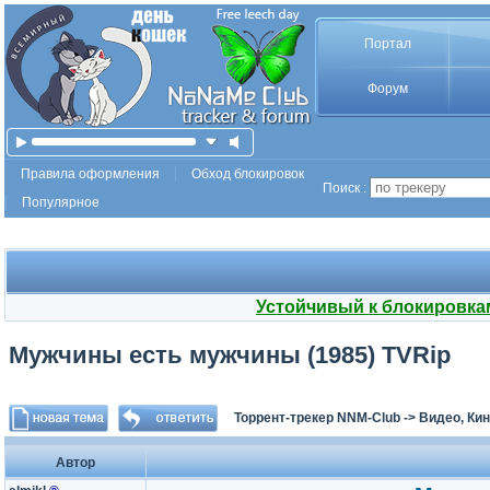
Портал
Форум
Правила оформления
Обход блокировок
Поиск :
Популярное
Устойчивый к блокировка
Мужчины есть мужчины (1985) TVRip
Торрент-трекер NNM-Club
->
Видео, Ки
Автор