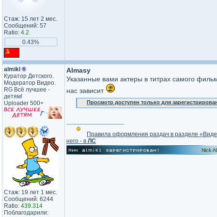
Стаж: 15 лет 2 мес.
Сообщений: 57
Ratio:
4.2
0.43%
almikl
®
Almasy
Куратор Детского.
Указанные вами актеры в титрах самого фильма 
Модератор Видео.
RG Всё лучшее -
нас зависит
детям!
Просмотр доступен только для зарегистрирова
Uploader 500+
_________________
Правила оформления раздач в разделе «Вид
него - в
ЛС
Стаж: 19 лет 1 мес.
Сообщений: 6244
Ratio:
439.314
Поблагодарили: