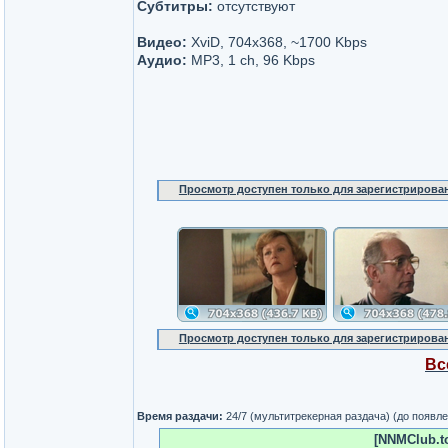
Субтитры:
отсутствуют
Видео:
XviD, 704x368, ~1700 Kbps
Аудио:
MP3, 1 ch, 96 Kbps
Просмотр доступен только для зарегистрирова
Просмотр доступен только для зарегистрирова
Вс
Время раздачи:
24/7 (мультитрекерная раздача) (до появл
[NNMClub.to