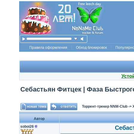
Правила оформления
Обход блокировок
Популярн
Усто
Себастьян Фитцек | Фаза Быстрого
Торрент-трекер NNM-Club
->
Автор
soboi26
®
Себаст