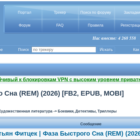
Портал
Трекер
Поиск по форуму
Закладки
Форум
FAQ
Правила
Регистрац
Нас вместе: 4 268 558
ое
Поиск :
Как
йчивый к блокировкам VPN с высоким уровнем приват
 Сна (REM) (2026) [FB2, EPUB, MOBI]
Художественная литература
->
Боевики, Детективы, Триллеры
Сообщение
ьян Фитцек | Фаза Быстрого Сна (REM) (2026