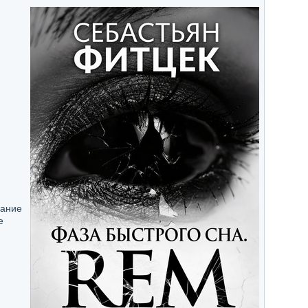
нание
е