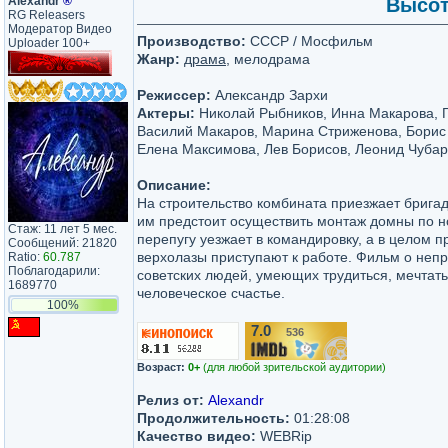
Аlехаndr
®
Высот
RG Releasers
Модератор Видео
Производство:
СССР / Мосфильм
Uploader 100+
Жанр:
драма
, мелодрама
Режиссер:
Александр Зархи
Актеры:
Николай Рыбников, Инна Макарова, 
Василий Макаров, Марина Стриженова, Борис 
Елена Максимова, Лев Борисов, Леонид Чубар
Описание:
На строительство комбината приезжает брига
им предстоит осуществить монтаж домны по но
Стаж: 11 лет 5 мес.
перепугу уезжает в командировку, а в целом 
Сообщений: 21820
верхолазы приступают к работе. Фильм о неп
Ratio:
60.787
Поблагодарили:
советских людей, умеющих трудиться, мечтать
1689770
человеческое счастье.
100%
7.0
536
/10
Возраст:
0+
(для любой зрительской аудитории)
Релиз от:
Alexandr
Продолжительность:
01:28:08
Качество видео:
WEBRip