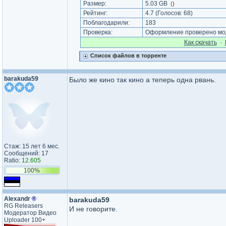
Размер:
5.03 GB
(
)
Рейтинг:
4.7
(Голосов:
68
)
Поблагодарили:
183
Проверка:
Оформление проверено мод
Как cкачать
·
Список файлов в торренте
barakuda59
Было же кино так кино а теперь одна рвань.
Стаж: 15 лет 6 мес.
Сообщений: 17
Ratio:
12.605
100%
Аlехаndr
®
barakuda59
RG Releasers
И не говорите.
Модератор Видео
Uploader 100+