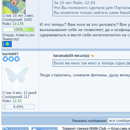
За 15 лет Ratio: 12.63
Что Вы полезного сделали для Портала?
Вы можетете только хейтить сами Как
Стаж: 16 лет 3 мес.
Сообщений: 1945
Ratio:
13.178
И что теперь? Вам ноги за это целовать? Вон 
высказывания себе не позволяет, да и коэфици
100%
сдерживаться и вести себя интеллигентно на 
Откуда: Алматы (из
Темиртау)
kachok67
barakuda59 писал(а):
Было же кино так кино а теперь одна р
Люди старались, снимали фильмы, душу вклады
Стаж: 6 мес. 12 дней
Сообщений: 117
Ratio:
12.33
6.43%
Показать сообщения:
Торрент-трекер NNM-Club
->
Классика 