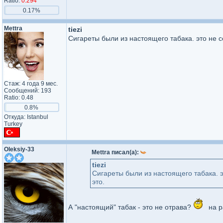
Ratio:
0.294
0.17%
Mettra
tiezi
Сигареты были из настоящего табака. это не 
Стаж: 4 года 9 мес.
Сообщений: 193
Ratio: 0.48
0.8%
Откуда: Istanbul
Turkey
Oleksiy-33
Mettra писал(а):
tiezi
Сигареты были из настоящего табака. 
это.
А "настоящий" табак - это не отрава?
на р