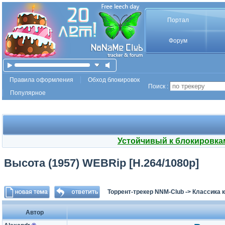
Портал
Форум
Правила оформления
Обход блокировок
Поиск :
Популярное
Устойчивый к блокировка
Высота (1957) WEBRip [H.264/1080p]
Торрент-трекер NNM-Club
->
Классика 
Автор