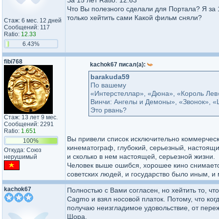
За 15 лет Ratio: 12.63
Что Вы полезного сделали для Портала? Я за 
только хейтить сами Какой фильм сняли?
Стаж: 6 мес. 12 дней
Сообщений: 117
Ratio:
12.33
6.43%
fibi768
kachok67 писал(а):
barakuda59
По вашему
«Интерстеллар», «Дюна», «Король Лев»
Винчи: Ангелы и Демоны», «Звонок», «
Это рвань?
Стаж: 13 лет 9 мес.
Сообщений: 2291
Ratio:
1.651
Вы привели список исключительно коммерчески
100%
кинематограф, глубокий, серьезный, настоящи
Откуда: Союз
и сколько в нем настоящей, серьезной жизни.
нерушимый
Человек выше ошибся, хорошее кино снимаетс
советских людей, и государство было иным, и 
kachok67
Полностью с Вами согласен, но хейтить то, чт
Cagmo и взял носовой платок. Потому, что ко
получаю неизгладимое удовольствие, от переж
Шора.