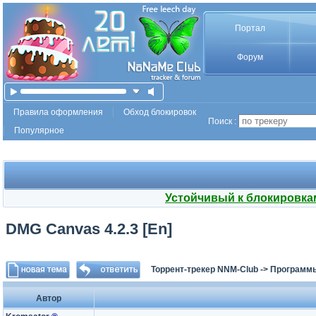
Портал
Форум
Правила оформления
Обход блокировок
Поиск :
Популярное
Устойчивый к блокировка
DMG Canvas 4.2.3 [En]
Торрент-трекер NNM-Club
->
Программ
Автор