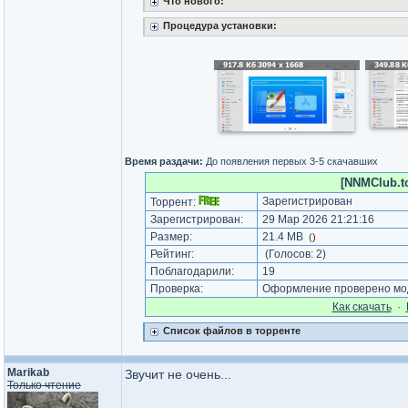
Что нового:
Процедура установки:
Время раздачи:
До появления первых 3-5 скачавших
[NNMClub.t
Зарегистрирован
Торрент:
Зарегистрирован:
29 Мар 2026 21:21:16
Размер:
21.4 MB
(
)
Рейтинг:
(Голосов:
2
)
Поблагодарили:
19
Проверка:
Оформление проверено мод
Как cкачать
·
Список файлов в торренте
Marikab
Звучит не очень...
Только чтение