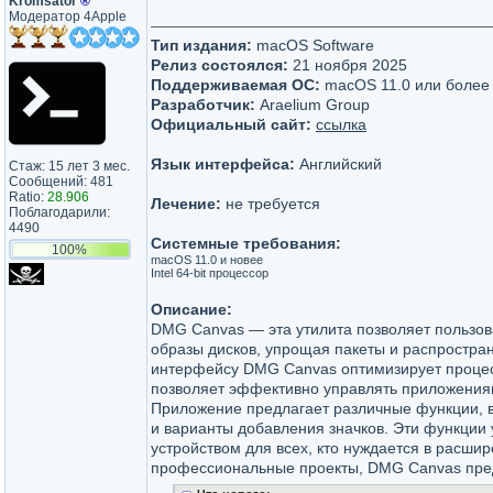
Kromsator
®
Модератор 4Apple
Тип издания:
macOS Software
Релиз состоялся:
21 ноября 2025
Поддерживаемая ОС:
macOS 11.0 или более
Разработчик:
Araelium Group
Официальный сайт:
ссылка
Язык интерфейса:
Английский
Стаж: 15 лет 3 мес.
Сообщений: 481
Ratio:
28.906
Лечение:
не требуется
Поблагодарили:
4490
Системные требования:
100%
macOS 11.0 и новее
Intel 64-bit процессор
Описание:
DMG Canvas — эта утилита позволяет пользов
образы дисков, упрощая пакеты и распростра
интерфейсу DMG Canvas оптимизирует проце
позволяет эффективно управлять приложения
Приложение предлагает различные функции, 
и варианты добавления значков. Эти функци
устройством для всех, кто нуждается в расши
профессиональные проекты, DMG Canvas пре