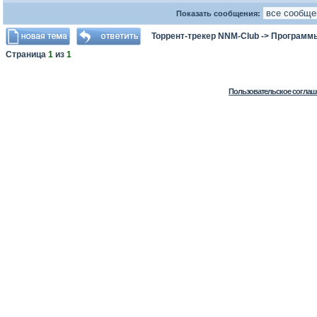
Показать сообщения:
Торрент-трекер NNM-Club
->
Программ
Страница
1
из
1
Пользовательское соглаш