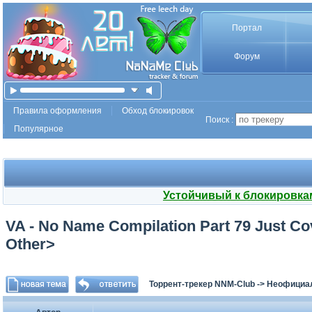
Портал
Форум
Правила оформления
Обход блокировок
Поиск :
Популярное
Устойчивый к блокировка
VA - No Name Compilation Part 79 Just Co
Other>
Торрент-трекер NNM-Club
->
Неофициа