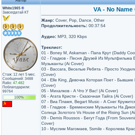
Автор
White1965
®
VA - No Name 
Завсегдатай КТ
Жанр:
Cover, Pop, Dance, Other
Продолжительность:
00:37:54
Аудио:
MP3, 320 Kbps
Треклист:
01 - Boney M, Askaman - Папа Крут (Daddy Cool
02 - Гладков - Песня Друзей Из Мультфильма
Музыканты (Ai Cover)
03 - Baccara, Веселые Ребята - Просто Уходил
(Cover)
Стаж: 12 лет 5 мес.
Сообщений: 3488
04 - Elle King, Девочка Которая Поет - Бывшие 
Ratio:
47.482
(Cover)
Поблагодарили:
05 - Михалков - А Что У Вас! (Ai Cover)
99764
06 - Агата Кристи - Сказочная Тайга (Ai Cover)
100%
07 - Виа Пламя, Begart Music - А Снег Кружится
08 - Гладков - Бременские Музыканты На Дико
Солнца Золотого Vs House of the Rising Sun (Ai
09 - Demis Roussos - Бегут Года (From Souvenirs
Cover)
10 - Муслим Магомаев, Ssmile - Королева Крас