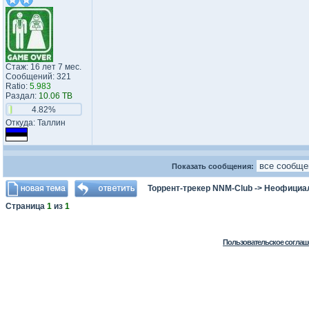
Стаж: 16 лет 7 мес.
Сообщений: 321
Ratio:
5.983
Раздал:
10.06 TB
4.82%
Откуда: Таллин
Показать сообщения:
Торрент-трекер NNM-Club
->
Неофициа
Страница
1
из
1
Пользовательское соглаш