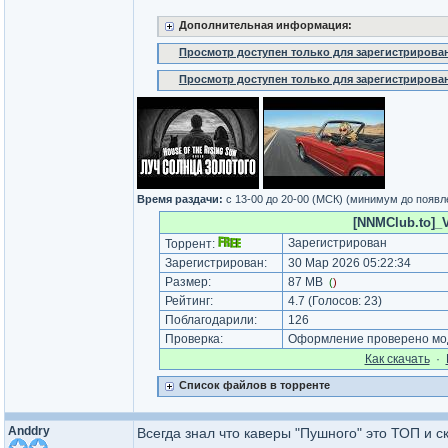
Дополнительная информация:
Просмотр доступен только для зарегистрирова
Просмотр доступен только для зарегистрирова
Время раздачи:
c 13-00 до 20-00 (МСК) (минимум до появл
[NNMClub.to]_V
Зарегистрирован
Торрент:
Зарегистрирован:
30 Мар 2026 05:22:34
Размер:
87 MB
(
)
Рейтинг:
4.7
(Голосов:
23
)
Поблагодарили:
126
Проверка:
Оформление проверено мод
Как cкачать
·
Список файлов в торренте
Anddry
Всегда знал что каверы "Пушного" это ТОП и с