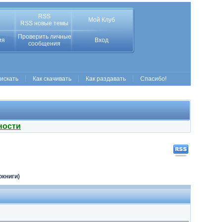
RSS
Мой Клуб
RSS новые темы
Проверить личные
ия
Вход
сообщения
 искать
Как скачивать
Как раздавать
Спасибо!
ности
окниги)