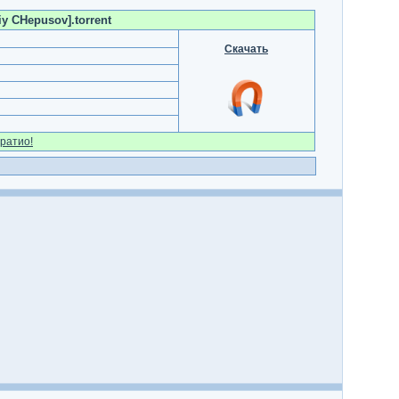
iy CHepusov].torrent
Скачать
ратио!