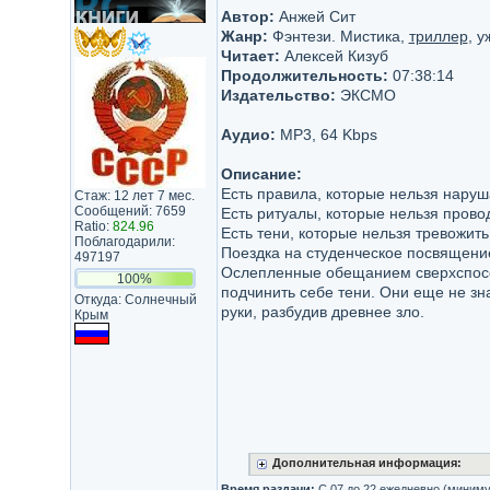
Автор:
Анжей Сит
Жанр:
Фэнтези. Мистика,
триллер
, 
Читает:
Алексей Кизуб
Продолжительность:
07:38:14
Издательство:
ЭКСМО
Аудио:
MP3, 64 Kbps
Описание:
Есть правила, которые нельзя наруш
Стаж: 12 лет 7 мес.
Сообщений: 7659
Есть ритуалы, которые нельзя прово
Ratio:
824.96
Есть тени, которые нельзя тревожить
Поблагодарили:
Поездка на студенческое посвящение
497197
Ослепленные обещанием сверхспособ
100%
подчинить себе тени. Они еще не зна
Откуда: Солнечный
руки, разбудив древнее зло.
Крым
Дополнительная информация:
Время раздачи:
С 07 до 22 ежедневно (миниму