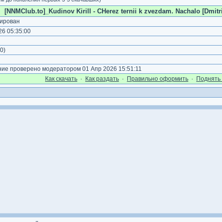
[NNMClub.to]_Kudinov Kirill - CHerez ternii k zvezdam. Nachalo [Dmitr
ирован
6 05:35:00
0
)
е проверено модератором 01 Апр 2026 15:51:11
Как cкачать
·
Как раздать
·
Правильно оформить
·
Поднять 