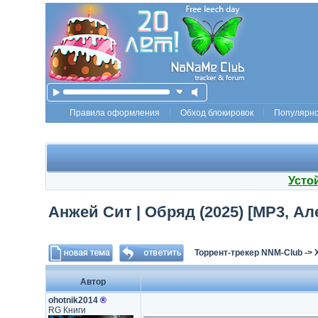
Правила оформления
Обход блокировок
Популярн
Усто
Анжей Сит | Обряд (2025) [MP3, Ал
Торрент-трекер NNM-Club
->
Автор
ohotnik2014
®
RG Книги