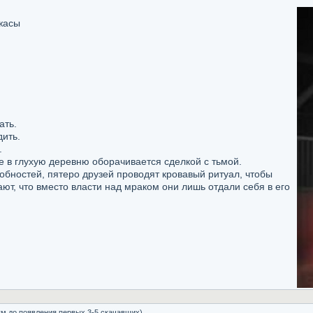
ужасы
ать.
дить.
.
 в глухую деревню оборачивается сделкой с тьмой.
ностей, пятеро друзей проводят кровавый ритуал, чтобы
ют, что вместо власти над мраком они лишь отдали себя в его
м до появления первых 3-5 скачавших)