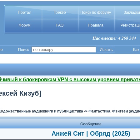
Портал
Трекер
Поиск по форуму
Закладки
Форум
FAQ
Правила
Регистрац
Нас вместе: 4 268 344
ое
Поиск :
Как
йчивый к блокировкам VPN с высоким уровнем приват
ексей Кизуб]
Художественные аудиокниги и публицистика
->
Фантастика, Фэнтези (ауди
Сообщение
Анжей Сит | Обряд (2025)