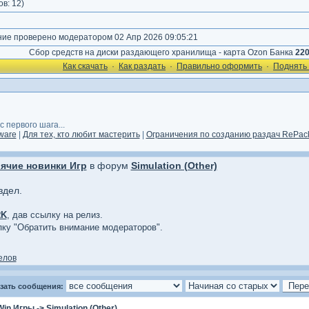
ов:
12
)
е проверено модератором 02 Апр 2026 09:05:21
Сбор средств на диски раздающего хранилища - карта Ozon Банка
22
Как cкачать
·
Как раздать
·
Правильно оформить
·
Поднять 
 первого шага...
ware
|
Для тех, кто любит мастерить
|
Ограничения по созданию раздач RePack
ячие новинки Игр
в форум
Simulation (Other)
здел.
RK
, дав ссылку на релиз.
опку "Обратить внимание модераторов".
елов
зать сообщения:
Win Игры
->
Simulation (Other)