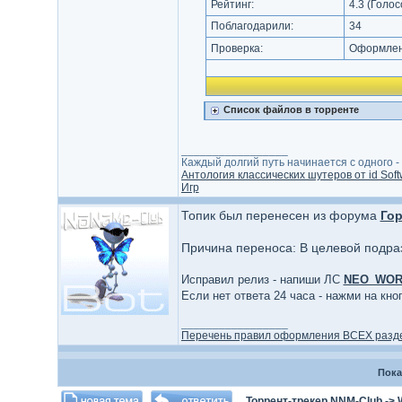
Рейтинг:
4.3
(Голос
Поблагодарили:
34
Проверка:
Оформлени
Список файлов в торренте
_________________
Каждый долгий путь начинается с одного - с
Антология классических шутеров от id Soft
Игр
Топик был перенесен из форума
Гор
Причина переноса: В целевой подра
Исправил релиз - напиши ЛС
NEO_WO
Если нет ответа 24 часа - нажми на кн
_________________
Перечень правил оформления ВСЕХ разд
Пока
Торрент-трекер NNM-Club
->