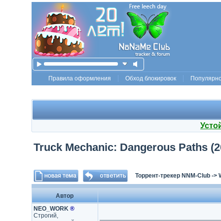
Правила оформления
Обход блокировок
Популярн
Усто
Truck Mechanic: Dangerous Paths (202
Торрент-трекер NNM-Club
->
Автор
NEO_WORK
®
Строгий,