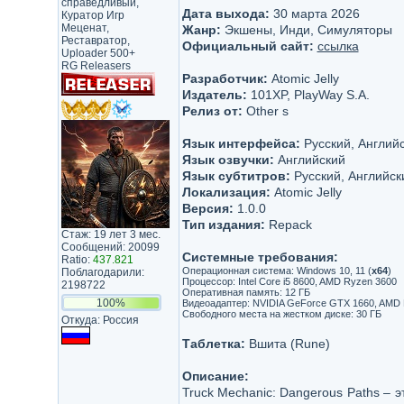
справедливый,
Дата выхода:
30 марта 2026
Куратор Игр
Меценат,
Жанр:
Экшены, Инди, Симуляторы
Реставратор,
Официальный сайт:
ссылка
Uploader 500+
RG Releasers
Разработчик:
Atomic Jelly
Издатель:
101XP, PlayWay S.A.
Релиз от:
Other s
Язык интерфейса:
Русский, Английс
Язык озвучки:
Английский
Язык субтитров:
Русский, Английск
Локализация:
Atomic Jelly
Версия:
1.0.0
Тип издания:
Repack
Стаж: 19 лет 3 мес.
Сообщений: 20099
Системные требования:
Ratio:
437.821
Операционная система: Windows 10, 11 (
x64
)
Поблагодарили:
Процессор: Intel Core i5 8600, AMD Ryzen 3600
2198722
Оперативная память: 12 ГБ
100%
Видеоадаптер: NVIDIA GeForce GTX 1660, AMD R
Свободного места на жестком диске: 30 ГБ
Откуда: Россия
Таблетка:
Вшита (Rune)
Описание:
Truck Mechanic: Dangerous Paths – 