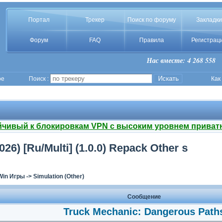
Портал
Трекер
Поиск по форуму
Закладки
Форум
FAQ
Правила
Регистрац
Нас вместе: 4 268 558
ое
Поиск :
Как
йчивый к блокировкам VPN с высоким уровнем приват
6) [Ru/Multi] (1.0.0) Repack Other s
Win Игры
->
Simulation (Other)
Сообщение
Truck Mechanic: Dangerous Path