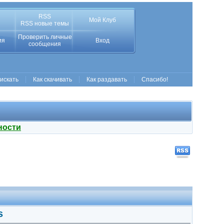
RSS
Мой Клуб
RSS новые темы
Проверить личные
ия
Вход
сообщения
 искать
Как скачивать
Как раздавать
Спасибо!
ности
s