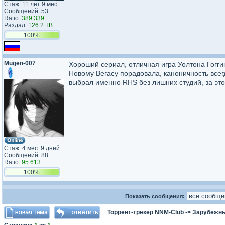
Стаж: 11 лет 9 мес.
Сообщений: 53
Ratio:
389.339
Раздал:
126.2 TB
100%
Mugen-007
Хороший сериал, отличная игра Уолтона Гоггин
Новому Вегасу порадовала, каноничность всегд
выбрал именно RHS без лишних студий, за это
Стаж: 4 мес. 9 дней
Сообщений: 88
Ratio:
95.613
100%
Показать сообщения:
Торрент-трекер NNM-Club
->
Зарубежн