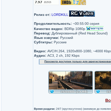
Релиз от:
LORDKILL
Продолжительность:
~00:55:00 серия
Качество видео:
BDRip 1080p
Перевод:
Дублированный (Red Head Sound)
Язык озвучки:
Русский
Субтитры:
Русские
Видео:
AVC/H.264, 1920х800-1080, ~4000 Kbp
Аудио:
AC3, 2 ch, 192 Kbps
Просмотр доступен только для зарегистрирова
Вс
Время раздачи:
24/7 (круглосуточно) (минимум до появле