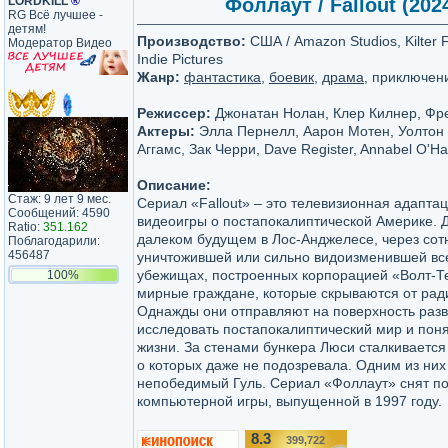
LORDKILL
®
Фоллаут / Fallout (202
RG Всё лучшее -
детям!
Производство:
США / Amazon Studios, Kilter 
Модератор Видео
Indie Pictures
Жанр:
фантастика
,
боевик
,
драма
, приключен
Режиссер:
Джонатан Нолан, Клер Килнер, Фр
Актеры:
Элла Пернелл, Аарон Мотен, Уолтон 
Аггамс, Зак Черри, Dave Register, Annabel O'
Описание:
Стаж: 9 лет 9 мес.
Сериал «Fallout» – это телевизионная адапта
Сообщений: 4590
видеоигры о постапокалиптической Америке. 
Ratio:
351.162
далеком будущем в Лос-Анджелесе, через сот
Поблагодарили:
456487
уничтожившей или сильно видоизменившей все
убежищах, построенных корпорацией «Волт-Те
100%
мирные граждане, которые скрываются от ради
Однажды они отправляют на поверхность разв
исследовать постапокалиптический мир и поня
жизни. За стенами бункера Люси сталкивается
о которых даже не подозревала. Одним из них
непобедимый Гуль. Сериал «Фоллаут» снят п
компьютерной игры, выпущенной в 1997 году.
8.3
399,722
/10