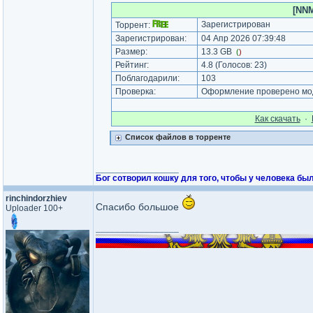
[NNM
Зарегистрирован
Торрент:
Зарегистрирован:
04 Апр 2026 07:39:48
Размер:
13.3 GB
(
)
Рейтинг:
4.8
(Голосов:
23
)
Поблагодарили:
103
Проверка:
Оформление проверено мод
Как cкачать
·
Список файлов в торренте
_________________
Бог сотворил кошку для того, чтобы у человека был
rinchindorzhiev
Спасибо большое
Uploader 100+
_________________