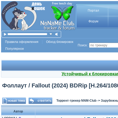
Портал
Форум
Правила оформления
Обход блокировок
Поиск :
Популярное
Устойчивый к блокировка
Фоллаут / Fallout (2024) BDRip [H.264/108
Торрент-трекер NNM-Club
->
Зарубежн
Автор