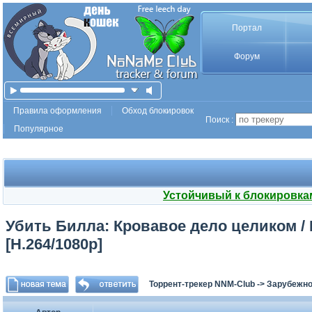
Портал
Форум
Правила оформления
Обход блокировок
Поиск :
Популярное
Устойчивый к блокировка
Убить Билла: Кровавое дело целиком / Kil
[H.264/1080p]
Торрент-трекер NNM-Club
->
Зарубежно