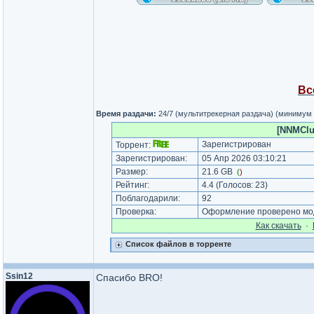
Вс
Время раздачи:
24/7 (мультитрекерная раздача) (минимум
[NNMClub
Зарегистрирован
Торрент:
Зарегистрирован:
05 Апр 2026 03:10:21
Размер:
21.6 GB
(
)
Рейтинг:
4.4
(Голосов:
23
)
Поблагодарили:
92
Проверка:
Оформление проверено мод
Как cкачать
·
Список файлов в торренте
Ssin12
Спасибо BRO!