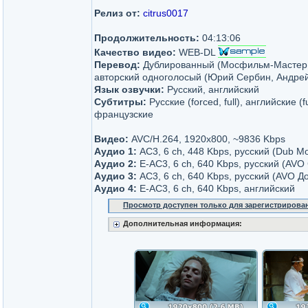
Релиз от:
citrus0017
Продолжительность:
04:13:06
Качество видео:
WEB-DL
Перевод:
Дублированный (Мосфильм-Мастер /
авторский одноголосый (Юрий Сербин, Андрей
Язык озвучки:
Русский, английский
Субтитры:
Русские (forced, full), английские (f
французские
Видео:
AVC/H.264, 1920х800, ~9836 Kbps
Аудио 1:
AC3, 6 ch, 448 Kbps, русский (Dub 
Аудио 2:
Е-AC3, 6 ch, 640 Kbps, русский (AVO
Аудио 3:
AC3, 6 ch, 640 Kbps, русский (AVO Д
Аудио 4:
Е-AC3, 6 ch, 640 Kbps, английский
Просмотр доступен только для зарегистрирова
Дополнительная информация: