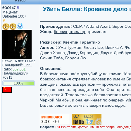
Автор
6ОО147
®
Убить Билла: Кровавое дело це
Меценат
Uploader 100+
Производство:
США / A Band Apart, Super C
Жанр:
боевик
,
триллер
, криминал
Режиссер:
Квентин Тарантино
Актеры:
Ума Турман, Люси Лью, Вивика А. Фо
Дэрил Ханна, Дэвид Кэрредин, Джули Дрейфус
Сонни Тиба, Гордон Лю
Стаж: 16 лет 11 мес.
Сообщений: 1221
Описание:
Ratio:
567.661
Поблагодарили:
В беременную наёмную убийцу по кличке Чёр
70811
бракосочетания стреляет человек по имени Би
100%
женщины оказалась крепкой — пролежав четыр
бывшая невеста приходит в себя. Она горит 
предателей. Теперь только безжалостная мест
Чёрной Мамбы, и она начинает по очереди уб
Билла, решив оставить главаря напоследок.
8.7
52,104
/10
Возраст:
18+
(зрителям, достигшим 18 лет. запрещено для 