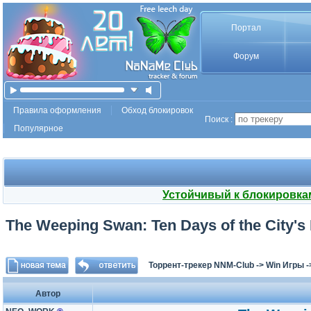
Портал
Форум
Правила оформления
Обход блокировок
Поиск :
Популярное
Устойчивый к блокировка
The Weeping Swan: Ten Days of the City's F
Торрент-трекер NNM-Club
->
Win Игры
-
Автор