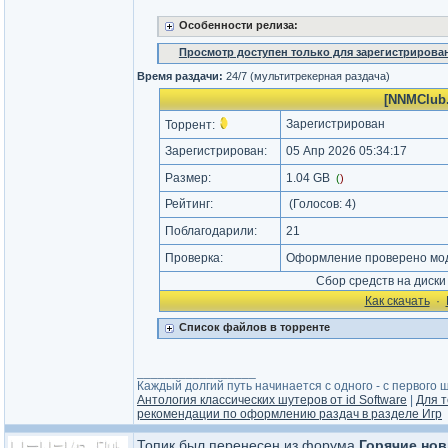
Особенности релиза:
Просмотр доступен только для зарегистрирова
Время раздачи:
24/7 (мультитрекерная раздача)
[NNMClub.
Зарегистрирован
Торрент:
Зарегистрирован:
05 Апр 2026 05:34:17
Размер:
1.04 GB
(
)
Рейтинг:
(Голосов:
4
)
Поблагодарили:
21
Проверка:
Оформление проверено моде
Сбор средств на диск
Как cкачать
·
Список файлов в торренте
_________________
Каждый долгий путь начинается с одного - с первого ша
Антология классических шутеров от id Software
|
Для т
рекомендации по оформлению раздач в разделе Игр
Топик был перенесен из форума
Горячие нов