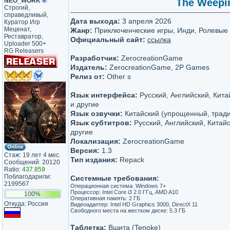
NEO_WORK
®
The Weepin
Строгий,
справедливый,
Дата выхода:
3 апреля 2026
Куратор Игр
Меценат,
Жанр:
Приключенческие игры, Инди, Ролевые
Реставратор,
Официальный сайт:
ссылка
Uploader 500+
RG Releasers
Разработчик:
ZerocreationGame
Издатель:
ZerocreationGame, 2P Games
Релиз от:
Other s
Язык интерфейса:
Русский, Английский, Кит
и другие
Язык озвучки:
Китайский (упрощенный, трад
Язык субтитров:
Русский, Английский, Китай
другие
Локализация:
ZerocreationGame
Версия:
1.3
Стаж: 19 лет 4 мес.
Тип издания:
Repack
Сообщений: 20120
Ratio:
437.859
Поблагодарили:
Системные требования:
2199567
Операционная система: Windows 7+
Процессор: Intel Core i3 2.0 ГГц, AMD A10
100%
Оперативная память: 2 ГБ
Откуда: Россия
Видеоадаптер: Intel HD Graphics 3000, DirectX 11
Свободного места на жестком диске: 5.3 ГБ
Таблетка:
Вшита (Tenoke)