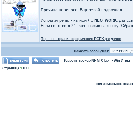
Причина переноса: В целевой подраздел.
Исправил релиз - напиши ЛС
NEO_WORK
, дав сс
Если нет ответа 24 часа - нажми на кнопку "Обра
_________________
Перечень правил оформления ВСЕХ разделов
Показать сообщения:
Торрент-трекер NNM-Club
->
Win Игры
-
Страница
1
из
1
Пользовательское соглаш