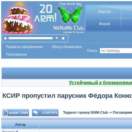
Портал
Форум
Правила оформления
Обход блокировок
Поиск :
Популярное
Устойчивый к блокировка
КСИР пропустил парусник Фёдора Коню
Торрент-трекер NNM-Club
->
Поговорим
Автор