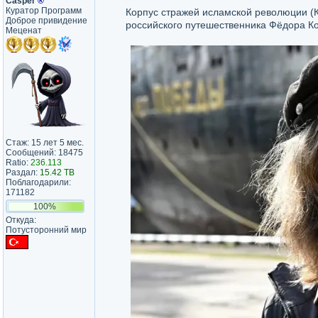
Casper
®
Куратор Программ
Корпус стражей исламской революции (
Доброе привидение
российского путешественника Фёдора К
Меценат
Стаж: 15 лет 5 мес.
Сообщений: 18475
Ratio:
236.113
Раздал:
15.42 TB
Поблагодарили:
171182
100%
Откуда:
Потусторонний мир