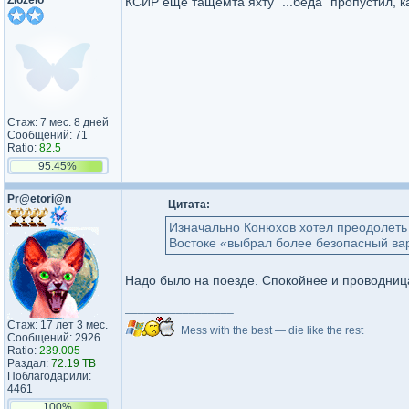
Zlozelo
КСИР еще тащемта яхту "...беда" пропустил, 
Стаж: 7 мес. 8 дней
Сообщений: 71
Ratio:
82.5
95.45%
Pr@etori@n
Цитата:
Изначально Конюхов хотел преодолеть
Востоке «выбрал более безопасный ва
Надо было на поезде. Спокойнее и проводница
_________________
Стаж: 17 лет 3 мес.
Mess with the best — die like the rest
Сообщений: 2926
Ratio:
239.005
Раздал:
72.19 TB
Поблагодарили:
4461
100%