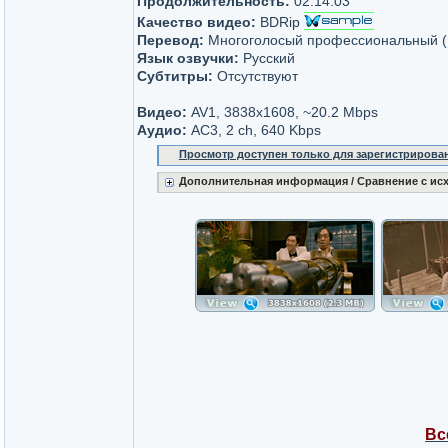
Продолжительность:
02:14:03
Качество видео:
BDRip
Перевод:
Многоголосый профессиональный (F
Язык озвучки:
Русский
Субтитры:
Отсутствуют
Видео:
AV1, 3838x1608, ~20.2 Mbps
Аудио:
AC3, 2 ch, 640 Kbps
Просмотр доступен только для зарегистрирова
Дополнительная информация / Сравнение с ис
Вс