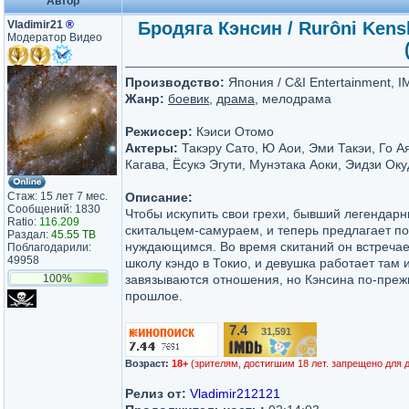
Автор
Vladimir21
®
Бродяга Кэнсин / Rurôni Kensh
Модератор Видео
Производство:
Япония / C&I Entertainment, IM
Жанр:
боевик
,
драма
, мелодрама
Режиссер:
Кэиси Отомо
Актеры:
Такэру Сато, Ю Аои, Эми Такэи, Го А
Кагава, Ёсукэ Эгути, Мунэтака Аоки, Эидзи Оку
Стаж: 15 лет 7 мес.
Описание:
Сообщений: 1830
Чтобы искупить свои грехи, бывший легендар
Ratio:
116.209
скитальцем-самураем, и теперь предлагает п
Раздал:
45.55 TB
нуждающимся. Во время скитаний он встречае
Поблагодарили:
49958
школу кэндо в Токио, и девушка работает там
100%
завязываются отношения, но Кэнсина по-преж
прошлое.
7.4
31,591
/10
Возраст:
18+
(зрителям, достигшим 18 лет. запрещено для 
Релиз от:
Vladimir212121