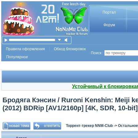
Портал
Форум
Правила оформления
Обход блокировок
Поиск :
Популярное
Устойчивый к блокировка
Бродяга Кэнсин / Ruroni Kenshin: Meiji k
(2012) BDRip [AV1/2160p] [4K, SDR, 10-bit
Торрент-трекер NNM-Club
->
Остальное