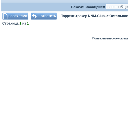
Показать сообщения:
Торрент-трекер NNM-Club
->
Остальное
Страница
1
из
1
Пользовательское соглаш