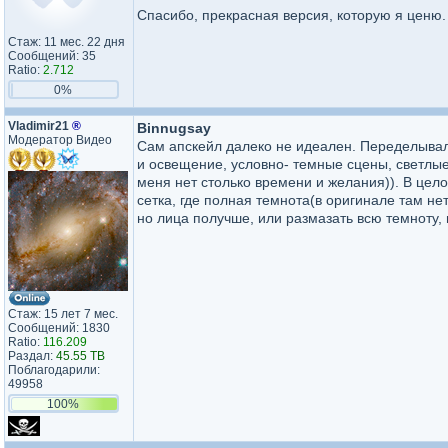
Спасибо, прекрасная версия, которую я ценю.
Стаж: 11 мес. 22 дня
Сообщений: 35
Ratio:
2.712
0%
Vladimir21
®
Binnugsay
Модератор Видео
Сам апскейл далеко не идеален. Переделывал 3
и освещение, условно- темные сцены, светлые
меня нет столько времени и желания)). В цело
сетка, где полная темнота(в оригинале там нет
но лица получше, или размазать всю темноту, 
Стаж: 15 лет 7 мес.
Сообщений: 1830
Ratio:
116.209
Раздал:
45.55 TB
Поблагодарили:
49958
100%