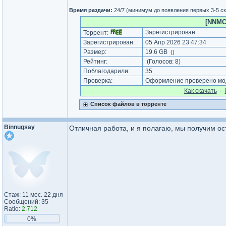
Время раздачи:
24/7 (минимум до появления первых 3-5 с
[NNMCl
Зарегистрирован
Торрент:
Зарегистрирован:
05 Апр 2026 23:47:34
Размер:
19.6 GB
(
)
Рейтинг:
(Голосов:
8
)
Поблагодарили:
35
Проверка:
Оформление проверено мод
Как cкачать
·
Список файлов в торренте
Binnugsay
Отличная работа, и я полагаю, мы получим о
Стаж: 11 мес. 22 дня
Сообщений: 35
Ratio:
2.712
0%