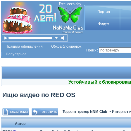
Портал
Форум
Правила оформления
Обход блокировок
Поиск :
Популярное
Устойчивый к блокировка
Ищю видео по RED OS
Торрент-трекер NNM-Club
->
Интернет 
Автор