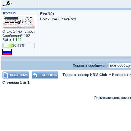
Troter
®
FeaN0r
Большое Спасибо!
Стаж: 14 лет 5 мес.
Сообщений: 102
Ratio:
1.149
30.93%
Показать сообщения:
Торрент-трекер NNM-Club
->
Интернет 
Страница
1
из
1
Пользовательское соглаш