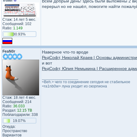
Troter
®
Всем Добрый День! здесь были выложены 2 в
перерыл но не нашёл, помогите найти пожалу
Стаж: 14 лет 5 мес.
Сообщений: 102
Ratio:
1.149
30.93%
FeaN0r
Наверное что-то вроде
РедСофт, Николай Краев | Основы администр
и вот
РедСофт, Юлия Немыкина | Расширенное адм
_________________
<Beh.> чего то соединение сегодня не стабильное
<ra1nb0w> луна уходит из скорпиона
Стаж: 18 лет 4 мес.
Сообщений: 214
Ratio:
36.033
Раздал:
12.15 TB
Поблагодарили: 338
19.07%
Откуда:
Пространство
Вариантов