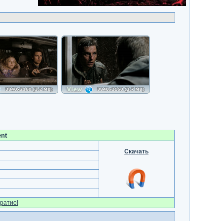
ent
Скачать
ратио!