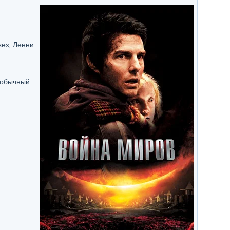
кез, Ленни
 обычный