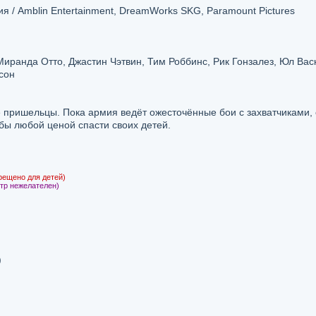
 / Amblin Entertainment, DreamWorks SKG, Paramount Pictures
Миранда Отто, Джастин Чэтвин, Тим Роббинс, Рик Гонзалез, Юл Вас
сон
пришельцы. Пока армия ведёт ожесточённые бои с захватчиками,
бы любой ценой спасти своих детей.
рещено для детей)
тр нежелателен)
)