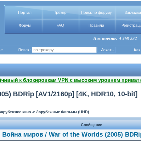
Портал
Трекер
Поиск по форуму
Закладки
Форум
FAQ
Правила
Регистрац
Нас вместе: 4 268 532
ое
Поиск :
Как
йчивый к блокировкам VPN с высоким уровнем приват
05) BDRip [AV1/2160p] [4K, HDR10, 10-bit]
Зарубежное кино
->
Зарубежные Фильмы (UHD)
Сообщение
Война миров / War of the Worlds (2005) BDRi