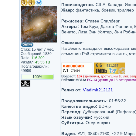
Производство:
США, Канада, Япония
Жанр:
фантастика
,
боевик
,
триллер
Режиссер:
Стивен Спилберг
Актеры:
Том Круз, Дакота Фаннинг, 
Венито, Лиза Энн Уолтер, Энн Робин
Описание:
На Землю нападают высокоразвитые 
Стаж: 15 лет 7 мес.
семьянин Рэй стремится выжить, что
Сообщений: 1830
Ratio:
116.209
Раздал:
45.55 TB
6.6
511,267
Поблагодарили:
/10
49959
Возраст:
18+
(зрителям, достигшим 18 лет. зап
100%
Рейтинг MPAA:
PG-13
(детям до 13 лет просмо
Релиз от:
Vladimir212121
Продолжительность:
01:56:32
Качество видео:
BDRip
Перевод:
Дублированный (Пифагор
Язык озвучки:
Русский
Субтитры:
Отсутствуют
Видео:
AV1, 3840x2160, ~22.9 Mbps