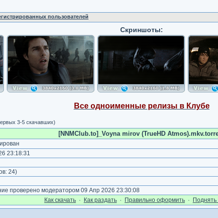
регистрированных пользователей
Скриншоты:
Все одноименные релизы в Клубе
ервых 3-5 скачавших)
[NNMClub.to]_Voyna mirov (TrueHD Atmos).mkv.torr
ирован
6 23:18:31
)
ов:
24
)
е проверено модератором 09 Апр 2026 23:30:08
Как cкачать
·
Как раздать
·
Правильно оформить
·
Поднять 