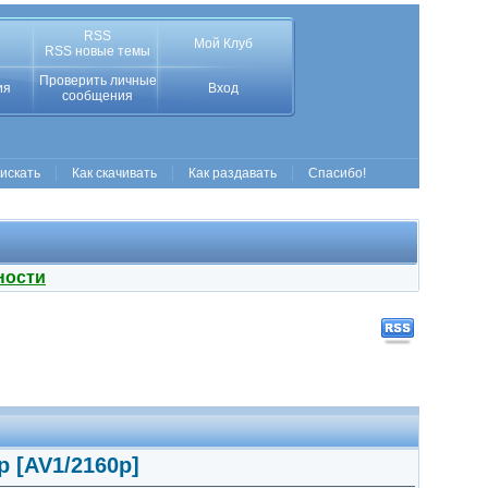
RSS
Мой Клуб
RSS новые темы
Проверить личные
ия
Вход
сообщения
 искать
Как скачивать
Как раздавать
Спасибо!
ности
p [AV1/2160p]