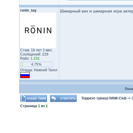
ronin_tag
Шикарный кин и шикарная игра акте
Стаж: 16 лет 2 мес.
Сообщений: 229
Ratio:
1.231
4.75%
Откуда: Нижний Тагил
Пока
Торрент-трекер NNM-Club
->
Страница
1
из
1