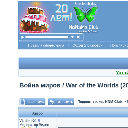
Правила оформления
Обход блокировок
Популярн
Усто
Война миров / War of the Worlds (20
Торрент-трекер NNM-Club
->
Автор
Vladimir21
®
Модератор Видео