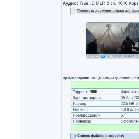
Аудио:
TrueHD MLP, 8 ch, 4646 Kbps
Просмотр доступен только для за
Время раздачи:
24/7 (минимум до появления п
Зарегистр
Торрент:
Зарегистрирован:
09 Апр 202
Размер:
22.5 GB
(
Рейтинг:
4.6
(Голос
Поблагодарили:
67
Проверка:
Оформлени
Список файлов в торренте