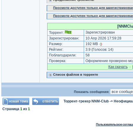
Просмотр доступен только для зарегистрирова
Просмотр доступен только для зарегистрирова
[NNMClub
Зарегистрирован
Торрент:
Зарегистрирован:
10 Апр 2026 17:59:28
Размер:
192 MB
(
)
Рейтинг:
3.9
(Голосов:
14
)
Поблагодарили:
58
Проверка:
Оформление проверено мод
Как cкачать
·
Список файлов в торренте
Показать сообщения:
Торрент-трекер NNM-Club
->
Неофициа
Страница
1
из
1
Пользовательское соглаш