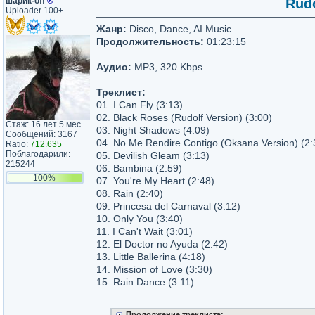
шарик-off
®
Rudo
Uploader 100+
Жанр:
Disco, Dance, AI Music
Продолжительность:
01:23:15
Аудио:
MP3, 320 Kbps
Треклист:
01. I Can Fly (3:13)
02. Black Roses (Rudolf Version) (3:00)
Стаж: 16 лет 5 мес.
03. Night Shadows (4:09)
Сообщений: 3167
04. No Me Rendire Contigo (Oksana Version) (2:
Ratio:
712.635
Поблагодарили:
05. Devilish Gleam (3:13)
215244
06. Bambina (2:59)
100%
07. You're My Heart (2:48)
08. Rain (2:40)
09. Princesa del Carnaval (3:12)
10. Only You (3:40)
11. I Can't Wait (3:01)
12. El Doctor no Ayuda (2:42)
13. Little Ballerina (4:18)
14. Mission of Love (3:30)
15. Rain Dance (3:11)
Продолжение треклиста: