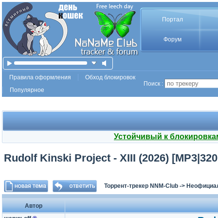
Портал
Форум
Правила оформления
Обход блокировок
Поиск :
Популярное
Устойчивый к блокировка
Rudolf Kinski Project - XIII (2026) [MP3|3
Торрент-трекер NNM-Club
->
Неофициа
Автор