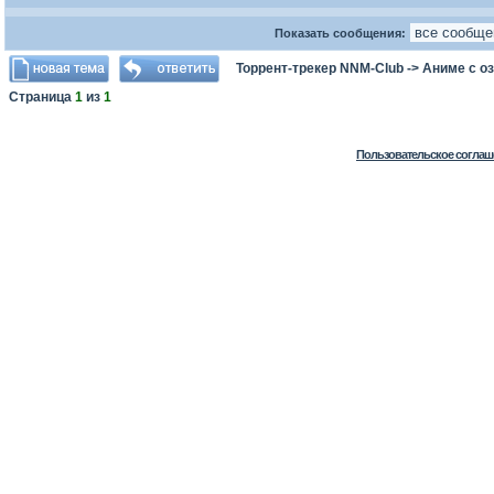
Показать сообщения:
Торрент-трекер NNM-Club
->
Аниме с о
Страница
1
из
1
Пользовательское соглаш