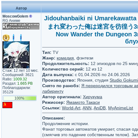
Автор
MoscowGolem
®
Jidouhanbaiki ni Umarekawat
RG Аниме
まれ変わった俺は迷宮を彷徨う3rd season 
Now Wander the Dungeon 3
блу
Тип:
TV
Жанр:
комедия
, фэнтези
Продолжительность:
12 эпизодов по 25 мин
Количество серий:
12 из 12
Стаж: 12 лет 10 мес.
Дата выпуска:
c 01.04.2026 по 24.06.2026
Сообщений: 3621
Ratio:
1009.32
Производство:
Япония, студия
Studio Gokum
Раздал:
1.665 PB
Снято по ранобэ:
Я переродился торговым ав
Поблагодарили:
лабиринту
35129
Автор оригинала:
Хирукума
100%
Режиссер:
Ямамото Такаси
Ссылки:
World-Art
,
ANN
,
AniDB
,
MyAnimeList
Описание:
Продолжение истории.
Фанат торговых автоматов умирает, спасая од
(смягчив это падение собственным телом). За