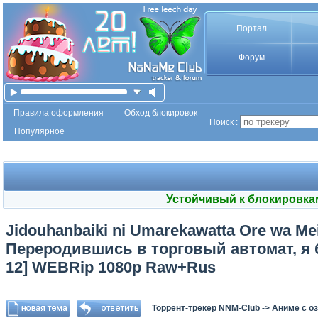
Портал
Форум
Правила оформления
Обход блокировок
Поиск :
Популярное
Устойчивый к блокировка
Jidouhanbaiki ni Umarekawatta Ore wa Mei
Переродившись в торговый автомат, я б
12] WEBRip 1080p Raw+Rus
Торрент-трекер NNM-Club
->
Аниме с о