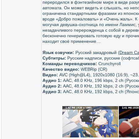
переродился в фэнтезийном мире в виде разу
автомата. Он может видеть и слышать, но непо
ограничена стандартными фразами из японски
вроде «Добро пожаловать» и «Очень жаль». К 
могучая девушка-охотница по имени Ламмис,
незадачливого перерожденца с собой в дерев
бесконечно генерировать готовую еду и проч
находит своё применение…
Язык озвучки:
Русский закадровый (
Dream Ca
Субтитры:
Русские надписи, русские (софтсаб)
Команды переводчиков:
Crunchyroll
Качество видео:
WEBRip (CR)
Видео:
AVC (High@L4), 1920x1080 (16:9), ~23.
Аудио 1:
AAC, 48.0 KHz, 196 kbps, 2 ch (Русск
Аудио 2:
AAC, 48.0 KHz, 192 kbps, 2 ch (Русски
Аудио 3:
AAC, 48.0 KHz, 192 kbps, 2 ch (Японс