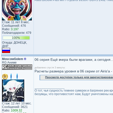
Asus B650M Plus WiFi+Ryzen9 9950X+DDR5 24x2+Nvid
Стаж: 11 лет 8 мес.
Сообщений: 476
Ratio:
3.197
Поблагодарили: 479
100%
Откуда: ДОНЕЦК,
ДНР
MoscowGolem
®
06 серия Ещё вчера были врагами, а сегодня
RG Аниме
добавлено спустя 3 минуты:
Расчеты размера уровня в 06 серии от Airis'a 
Просмотр доступен только для зарегистрирова
_________________
О тот, чья сущность темнее сумерек и багрянее рек кр
безумцы, что противостоят нам, Будут уничтожены на
Стаж: 12 лет 10 мес.
Сообщений: 3621
Ratio:
1009.32