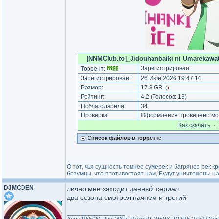
[NNMClub.to]_Jidouhanbaiki ni Umarekawatt
Зарегистрирован
Торрент:
Зарегистрирован:
26 Июн 2026 19:47:14
Размер:
17.3 GB
(
)
Рейтинг:
4.2
(Голосов:
13
)
Поблагодарили:
34
Проверка:
Оформление проверено мод
Как cкачать
·
Список файлов в торренте
_________________
О тот, чья сущность темнее сумерек и багрянее рек кр
безумцы, что противостоят нам, Будут уничтожены на
DJMCDEN
лично мне заходит данный сериал
два сезона смотрел начнем и третий
_________________