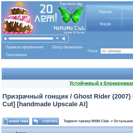
Портал
Форум
Правила оформления
Обход блокировок
Поиск :
Популярное
Устойчивый к блокировка
Призрачный гонщик / Ghost Rider (2007) B
Cut] [handmade Upscale AI]
Торрент-трекер NNM-Club
->
Остальное