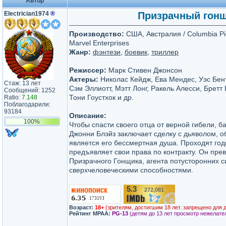
Автор
Electrician1974
®
Призрачный гонщи
Производство:
США, Австралия / Columbia Pic
Marvel Enterprises
Жанр:
фэнтези
,
боевик
,
триллер
Режиссер:
Марк Стивен Джонсон
Актеры:
Николас Кейдж, Ева Мендес, Уэс Бен
Стаж: 13 лет
Сэм Эллиотт, Мэтт Лонг, Ракель Алесси, Бретт 
Сообщений: 1252
Тони Гоустхок и др.
Ratio:
7.148
Поблагодарили:
93184
Описание:
100%
Чтобы спасти своего отца от верной гибели, б
Джонни Блэйз заключает сделку с дьяволом, о
является его бессмертная душа. Проходят год
предъявляет свои права по контракту. Он пре
Призрачного Гонщика, агента потусторонних 
сверхчеловеческими способностями.
5.3
272,081
/10
Возраст:
18+
(зрителям, достигшим 18 лет. запрещено для 
Рейтинг MPAA:
PG-13
(детям до 13 лет просмотр нежелате