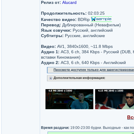
Релиз от:
Alucard
Продолжительность:
02:03:25
Качество видео:
BDRip
Перевод:
Дублированный (Невафильм)
Язык озвучки:
Русский, английский
Субтитры:
Русские, английские
Видео:
AV1, 3840x1600, ~11.8 Mbps
Аудио 1:
AC3, 6 ch, 384 Kbps - Русский (DUB
вставки Киномания)
Аудио 2:
AC3, 6 ch, 640 Kbps - Английский
Просмотр доступен только для зарегистрирова
Дополнительная информация:
Вс
Время раздачи:
19:00-23:00 будни. Выходные - как п