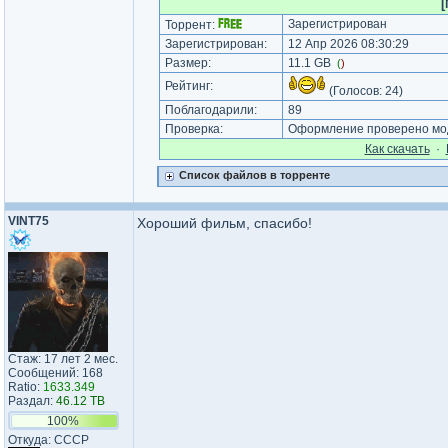
[
Зарегистрирован
Торрент:
Зарегистрирован:
12 Апр 2026 08:30:29
Размер:
11.1 GB
(
)
Рейтинг:
(Голосов:
24
)
Поблагодарили:
89
Проверка:
Оформление проверено мод
Как cкачать
·
Список файлов в торренте
VINT75
Хороший фильм, спасибо!
Стаж: 17 лет 2 мес.
Сообщений: 168
Ratio:
1633.349
Раздал:
46.12 TB
100%
Откуда: СССР