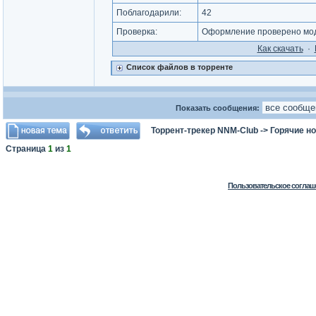
Поблагодарили:
42
Проверка:
Оформление проверено моде
Как cкачать
·
Список файлов в торренте
Показать сообщения:
Торрент-трекер NNM-Club
->
Горячие н
Страница
1
из
1
Пользовательское соглаш