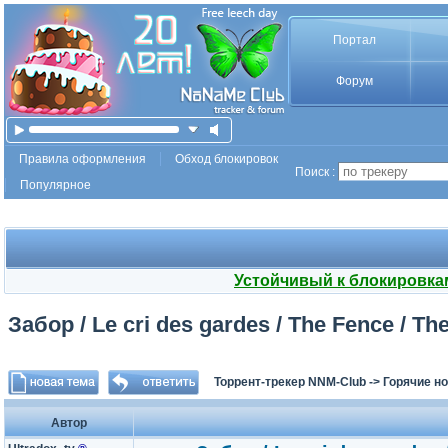
Портал
Форум
Правила оформления
Обход блокировок
Поиск :
Популярное
Устойчивый к блокировка
Забор / Le cri des gardes / The Fence / Th
Торрент-трекер NNM-Club
->
Горячие н
Автор