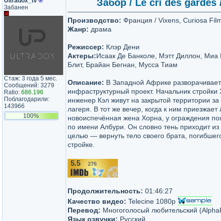
Ultradox_tv
®
Забор / Le cri des gardes 
Забанен
Производство:
Франция / Vixens, Curiosa Film
Жанр:
драма
Режиссер:
Клэр Дени
Актеры:
Исаак Де Банколе, Мэтт Диллон, Миа
Блит, Брайан Бегнан, Мусса Тиам
Стаж: 3 года 5 мес.
Описание:
В Западной Африке разворачивае
Сообщений: 3279
инфраструктурный проект. Начальник стройки
Ratio:
686.196
Поблагодарили:
инженер Кэл живут на закрытой территории з
143966
лагеря. В тот же вечер, когда к ним приезжае
100%
новоиспечённая жена Хорна, у ограждения по
по имени Албури. Он словно тень приходит из
целью — вернуть тело своего брата, погибшег
стройке.
5.5
276
/10
Продолжительность:
01:46:27
Качество видео:
Telecine 1080p
Перевод:
Многоголосый любительский (AlphaP
Язык озвучки:
Русский