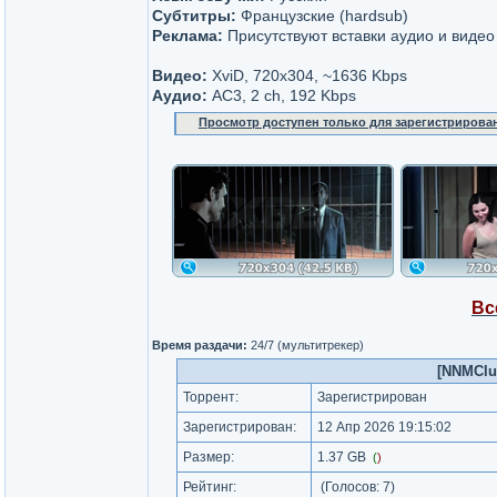
Субтитры:
Французские (hardsub)
Реклама:
Присутствуют вставки аудио и видео
Видео:
XviD, 720x304, ~1636 Kbps
Аудио:
AC3, 2 ch, 192 Kbps
Просмотр доступен только для зарегистрирова
Вс
Время раздачи:
24/7 (мультитрекер)
[NNMClub
Торрент:
Зарегистрирован
Зарегистрирован:
12 Апр 2026 19:15:02
Размер:
1.37 GB
(
)
Рейтинг:
(Голосов:
7
)