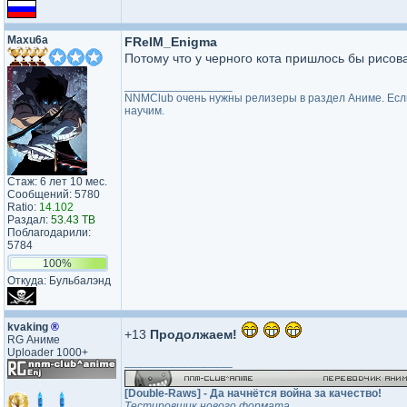
Maxu6a
FReIM_Enigma
Потому что у черного кота пришлось бы рисова
_________________
NNMClub очень нужны релизеры в раздел Аниме. Если 
научим.
Стаж: 6 лет 10 мес.
Сообщений: 5780
Ratio:
14.102
Раздал:
53.43 TB
Поблагодарили:
5784
100%
Откуда: Бульбалэнд
kvaking
®
+13
Продолжаем!
RG Аниме
Uploader 1000+
_________________
[Double-Raws] - Да начнётся война за качество!
Тестировщик нового формата.