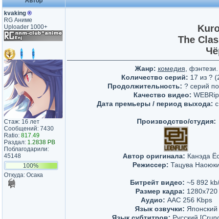
Автор
kvaking
®
RG Аниме
Kuro
Uploader 1000+
The Clas
Чё
Жанр:
комедия
, фэнтези.
Количество серий:
17 из ? (
Продолжительность:
? серий по
Качество видео:
WEBRip
Дата премьеры / период выхода:
c
Производство/студия:
Стаж: 16 лет
Сообщений: 7430
Ratio:
817.49
Раздал:
1.2838 PB
Поблагодарили:
Автор оригинала:
Канэда Ёс
45148
Режиссер:
Тацува Наоюк
100%
Откуда: Осака
Битрейт видео:
~5 892 kb
Размер кадра:
1280х720
Аудио:
AAC 256 Kbps
Язык озвучки:
Японский
Язык субтитров:
Русский [Crunch