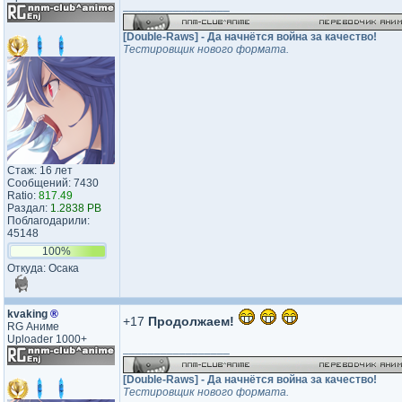
_________________
[Double-Raws] - Да начнётся война за качество!
Тестировщик нового формата.
Стаж: 16 лет
Сообщений: 7430
Ratio:
817.49
Раздал:
1.2838 PB
Поблагодарили:
45148
100%
Откуда: Осака
kvaking
®
+17
Продолжаем!
RG Аниме
Uploader 1000+
_________________
[Double-Raws] - Да начнётся война за качество!
Тестировщик нового формата.