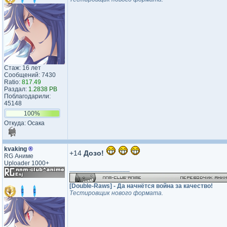
Стаж: 16 лет
Сообщений: 7430
Ratio:
817.49
Раздал:
1.2838 PB
Поблагодарили:
45148
100%
Откуда: Осака
kvaking
®
+14
Дозо!
RG Аниме
Uploader 1000+
_________________
[Double-Raws] - Да начнётся война за качество!
Тестировщик нового формата.