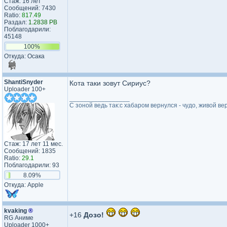
Стаж: 16 лет
Сообщений: 7430
Ratio:
817.49
Раздал:
1.2838 PB
Поблагодарили:
45148
100%
Откуда: Осака
ShantiSnyder
Кота таки зовут Сириус?
Uploader 100+
_________________
С зоной ведь так:с хабаром вернулся - чудо, живой ве
Стаж: 17 лет 11 мес.
Сообщений: 1835
Ratio:
29.1
Поблагодарили: 93
8.09%
Откуда: Apple
kvaking
®
+16
Дозо!
RG Аниме
Uploader 1000+