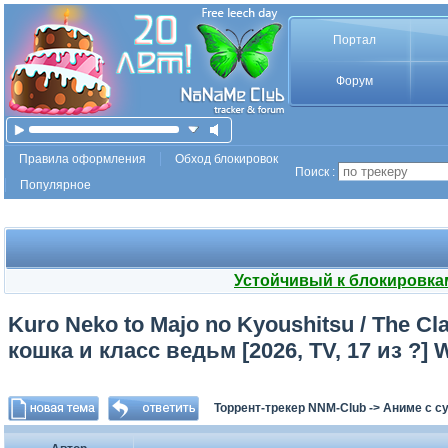
Портал
Форум
Правила оформления
Обход блокировок
Поиск :
Популярное
Устойчивый к блокировка
Kuro Neko to Majo no Kyoushitsu / The Cl
кошка и класс ведьм [2026, TV, 17 из ?]
Торрент-трекер NNM-Club
->
Аниме с с