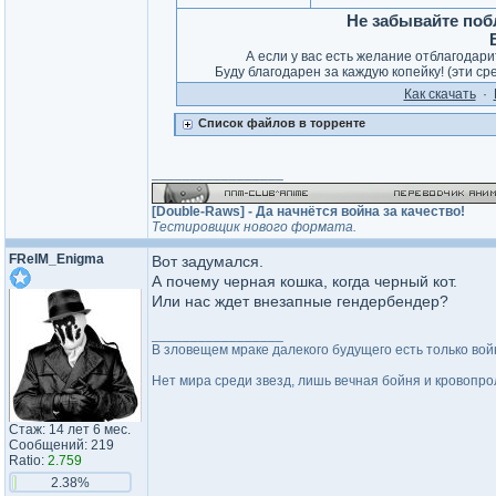
Не забывайте поб
А если у вас есть желание отблагодар
Буду благодарен за каждую копейку! (эти ср
Как cкачать
·
Список файлов в торренте
_________________
[Double-Raws] - Да начнётся война за качество!
Тестировщик нового формата.
FReIM_Enigma
Вот задумался.
А почему черная кошка, когда черный кот.
Или нас ждет внезапные гендербендер?
_________________
В зловещем мраке далекого будущего есть только вой
Нет мира среди звезд, лишь вечная бойня и кровопрол
Стаж: 14 лет 6 мес.
Сообщений: 219
Ratio:
2.759
2.38%