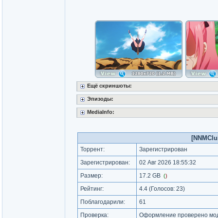
Ещё скриншоты:
Эпизоды:
MediaInfo:
[NNMClub
Торрент:
Зарегистрирован
Зарегистрирован:
02 Авг 2026 18:55:32
Размер:
17.2 GB
(
)
Рейтинг:
4.4
(Голосов:
23
)
Поблагодарили:
61
Проверка:
Оформление проверено моде