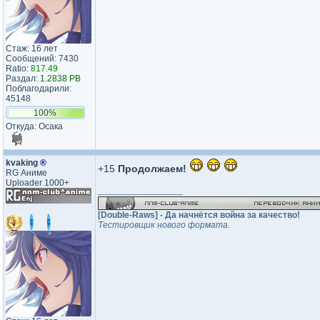
Стаж: 16 лет
Сообщений: 7430
Ratio:
817.49
Раздал:
1.2838 PB
Поблагодарили:
45148
100%
Откуда: Осака
kvaking
®
+15
Продолжаем!
RG Аниме
Uploader 1000+
_________________
[Double-Raws] - Да начнётся война за качество!
Тестировщик нового формата.