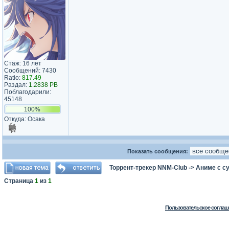
Стаж: 16 лет
Сообщений: 7430
Ratio:
817.49
Раздал:
1.2838 PB
Поблагодарили:
45148
100%
Откуда: Осака
Показать сообщения:
Торрент-трекер NNM-Club
->
Аниме с с
Страница
1
из
1
Пользовательское соглаш