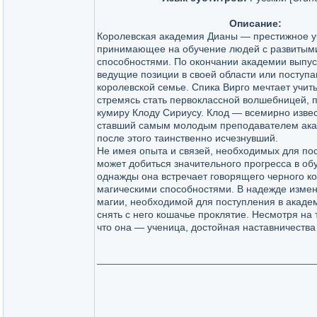
Описание:
Королевская академия Дианы — престижное у
принимающее на обучение людей с развитым
способностями. По окончании академии выпу
ведущие позиции в своей области или поступа
королевской семье. Спика Вирго мечтает учит
стремясь стать первоклассной волшебницей, 
кумиру Клоду Сириусу. Клод — всемирно изве
ставший самым молодым преподавателем ака
после этого таинственно исчезнувший.
Не имея опыта и связей, необходимых для по
может добиться значительного прогресса в об
однажды она встречает говорящего черного к
магическими способностями. В надежде измени
магии, необходимой для поступления в акаде
снять с него кошачье проклятие. Несмотря на
что она — ученица, достойная наставничества 