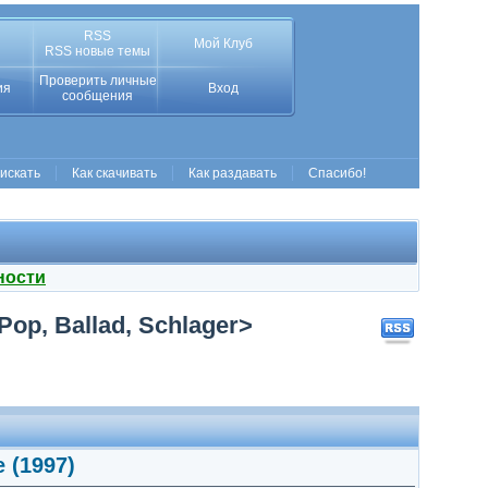
RSS
Мой Клуб
RSS новые темы
Проверить личные
ия
Вход
сообщения
 искать
Как скачивать
Как раздавать
Спасибо!
ности
op, Ballad, Schlager>
 (1997)