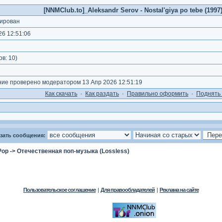
[NNMClub.to]_Aleksandr Serov - Nostal'giya po tebe (1997)
ирован
6 12:51:06
ов:
10
)
е проверено модератором 13 Апр 2026 12:51:19
Как cкачать
·
Как раздать
·
Правильно оформить
·
Поднять 
зать сообщения:
Pop
->
Отечественная поп-музыка (Lossless)
Пользовательское соглашение
|
Для правообладателей
|
Реклама на сайте