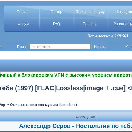
Портал
Трекер
Поиск по форуму
Закладки
Форум
FAQ
Правила
Регистрац
Нас вместе: 4 268 503
ое
Поиск :
Как
йчивый к блокировкам VPN с высоким уровнем приват
бе (1997) [FLAC|Lossless|image + .cue] <P
Pop
->
Отечественная поп-музыка (Lossless)
Сообщение
Александр Серов - Ностальгия по тебе