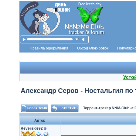
Правила оформления
Обход блокировок
Популярн
Усто
Александр Серов - Ностальгия по те
Торрент-трекер NNM-Club
->
Автор
Reverside92
®