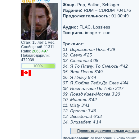
Жанр:
Pop, Ballad, Schlager
Издание:
RDM – CDRDM 704176
Продолжительность:
01:00:49
Аудио:
FLAC, Lossless
Тип рипа:
image + .cue
Стаж: 15 лет 1 мес.
Треклист:
Сообщений: 11311
01. Ворованная Ночь 4'39
Ratio:
2063.497
02. Свечи 4'25
Поблагодарили:
472039
03. Сюзанна 4'08
04. Я То Плачу, То Смеюсь 4'42
100%
05. Эта Песня 3'49
06. Я Плачу 5'44
07. Я Люблю Тебя До Слез 4'44
08. Ностальгия По Тебе 3'27
09. Поезд Киев-Москва 3'20
10. Мишель 3'42
11. Misty 3'41
12. Прости 3'46
13. Звездопад 6'33
14. Элизабет 4'14
Просмотр доступен только для за
Время раздачи:
до появления 3-5 скачавших