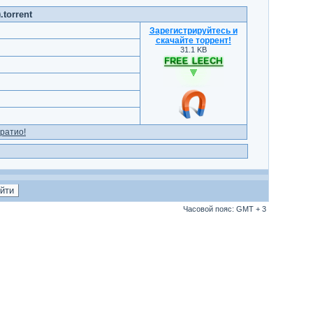
.torrent
Зарегистрируйтесь и
скачайте торрент
!
31.1 KB
ратио!
Часовой пояс: GMT + 3