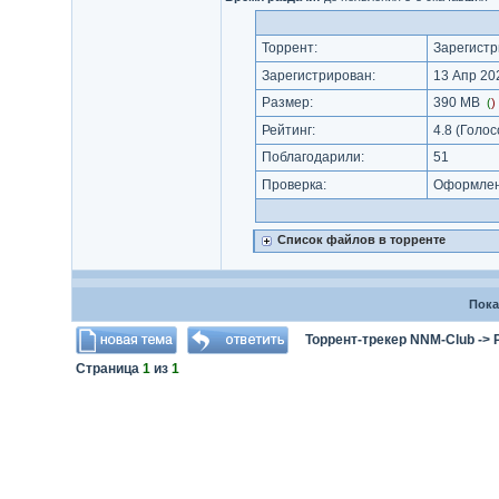
Торрент:
Зарегистр
Зарегистрирован:
13 Апр 202
Размер:
390 MB
(
)
Рейтинг:
4.8
(Голос
Поблагодарили:
51
Проверка:
Оформлени
Список файлов в торренте
Пока
Торрент-трекер NNM-Club
->
Страница
1
из
1