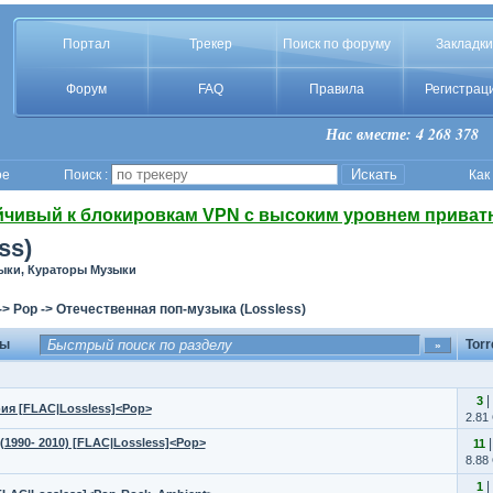
Портал
Трекер
Поиск по форуму
Закладки
Форум
FAQ
Правила
Регистрац
Нас вместе: 4 268 378
ое
Поиск :
Как
йчивый к блокировкам VPN с высоким уровнем приват
ss)
зыки, Кураторы Музыки
->
Pop
->
Отечественная поп-музыка (Lossless)
мы
Torr
|
3
ия [FLAC|Lossless]<Pop>
2.81
(1990- 2010) [FLAC|Lossless]<Pop>
11
8.88
|
1