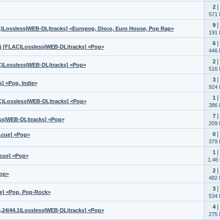
|
2
571
|
9
|Lossless|WEB-DL|tracks] <Europop, Disco, Euro House, Pop Rap>
191
|
6
 [FLAC|Lossless|WEB-DL|tracks] <Pop>
446
|
2
|Lossless|WEB-DL|tracks] <Pop>
516
|
3
] <Pop, Indie>
924
|
1
|Lossless|WEB-DL|tracks] <Pop>
386
|
7
ss|WEB-DL|tracks] <Pop>
209
|
0
.cue] <Pop>
379
|
1
.cue] <Рор>
1.46
|
2
op>
482
|
3
ue] <Pop, Pop-Rock>
534
|
4
24/44.1|Lossless|WEB-DL|tracks] <Pop>
275