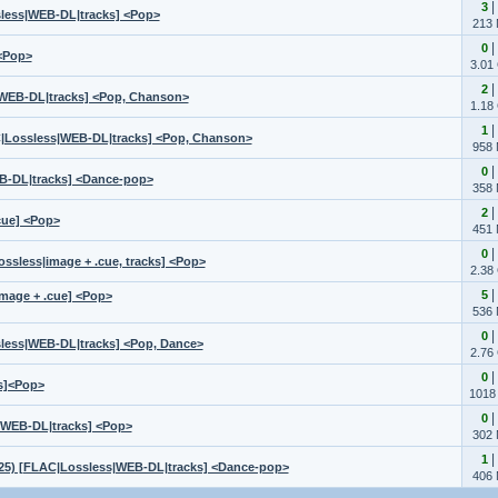
|
3
less|WEB-DL|tracks] <Pop>
213
|
0
<Pop>
3.01
|
2
WEB-DL|tracks] <Pop, Chanson>
1.18
|
1
C|Lossless|WEB-DL|tracks] <Pop, Chanson>
958
|
0
B-DL|tracks] <Dance-pop>
358
|
2
cue] <Pop>
451
|
0
sless|image + .cue, tracks] <Pop>
2.38
|
5
mage + .cue] <Pop>
536
|
0
less|WEB-DL|tracks] <Pop, Dance>
2.76
|
0
s]<Pop>
1018
|
0
|WEB-DL|tracks] <Pop>
302
|
1
25) [FLAC|Lossless|WEB-DL|tracks] <Dance-pop>
406