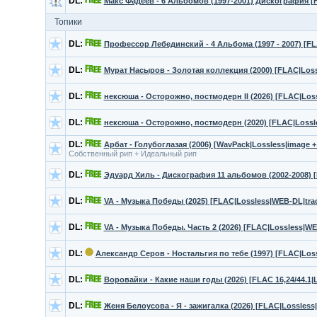
DL:
Макс Фадеев - 6 Альбомов (1997-2001) Дискография [
Топики
DL:
Профессор Лебединский - 4 Альбома (1997 - 2007) [F
DL:
Мурат Насыров - Золотая коллекция (2000) [FLAC|Los
DL:
нексюша - Осторожно, постмодерн II (2026) [FLAC|Loss
DL:
нексюша - Осторожно, постмодерн (2020) [FLAC|Lossle
DL:
Арбат - Голубоглазая (2006) [WavPack|Lossless|image +
Собственный рип + Идеальный рип
DL:
Эдуард Хиль - Дискография 11 альбомов (2002-2008) [
DL:
VA - Музыка Победы (2025) [FLAC|Lossless|WEB-DL|tra
DL:
VA - Музыка Победы. Часть 2 (2026) [FLAC|Lossless|WE
DL:
Александр Серов - Ностальгия по тебе (1997) [FLAC|Lossl
DL:
Воровайки - Какие наши годы (2026) [FLAC 16,24/44.1
DL:
Женя Белоусова - Я - зажигалка (2026) [FLAC|Lossless