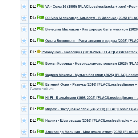
DL:
VA - Союз 16 (1995) [FLAC|Lossless|tracks + .cue] <Pop>
DL:
DJ Slon (Александр Альберт) - В Яблочко (2025) [FLAC
DL:
Вячеслав Мясников - Как хорошо быть мужиком (2026)
DL:
Ольга Восконьян - Ритм атомного сердца (2025) [FLAC
DL:
Polnalyubvi - Коллекция (2018-2024) [FLAC|Lossless|tracks
DL:
Божья Коровка - Новогодние-застольные (2025) [FLAC
DL:
Фадеев Максим - Музыка без слов (2025) [FLAC|Lossle
DL:
Евгений Осин - Разлука (2016) [FLAC|Lossless|image + 
Идеальный рип
DL:
Hi-Fi - 5 альбомов (1998-2002) [FLAC|Lossless|image + 
DL:
Мираж - Звёздная коллекция (2000) [FLAC|Lossless]<P
DL:
Наргиз - Шум сердца (2016) [FLAC|Lossless|tracks + .c
DL:
Александр Малинин - Мне нужен ответ (2025) [FLAC 16,