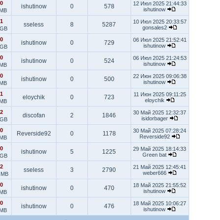
0
12 Июл 2025 21:44:33
ishutinow
0
578
ishutinow
 MB
1
10 Июл 2025 20:33:57
sseless
8
5287
gonsales2
 GB
0
06 Июл 2025 21:52:41
ishutinow
0
729
ishutinow
 GB
0
06 Июл 2025 21:24:53
ishutinow
0
524
ishutinow
 MB
0
22 Июн 2025 09:06:38
ishutinow
0
500
ishutinow
 MB
1
11 Июн 2025 09:11:25
eloychik
0
723
eloychik
 MB
2
30 Май 2025 12:32:37
discofan
2
1846
isidorbager
 GB
0
30 Май 2025 07:28:24
Reverside92
0
1178
Reverside92
 MB
0
29 Май 2025 18:14:33
ishutinow
5
1225
Green bat
 GB
2
21 Май 2025 12:45:41
sseless
3
2790
weber666
 MB
0
18 Май 2025 21:55:52
ishutinow
0
470
ishutinow
 MB
0
18 Май 2025 10:06:27
ishutinow
0
476
ishutinow
 MB