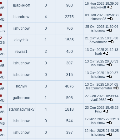
0
16 Ноя 2025 18:39:08
шарик-off
0
903
шарик-off
 MB
0
09 Ноя 2025 20:58:38
blandrew
4
2275
dimston28
 MB
0
25 Окт 2025 11:30:04
ishutinow
0
706
ishutinow
 GB
2
21 Окт 2025 19:15:30
eloychik
1
1535
Zavodnoize
 GB
0
13 Окт 2025 21:12:13
rewss1
2
450
lisab
 MB
0
13 Окт 2025 20:30:33
ishutinow
0
307
ishutinow
 MB
0
13 Окт 2025 19:29:37
ishutinow
0
315
ishutinow
 MB
0
13 Окт 2025 16:04:05
Колыч
3
4076
BestCommentator
 MB
0
27 Сен 2025 18:39:44
gatherone
1
508
vlad19662
 MB
0
23 Сен 2025 15:45:25
staronadymsky
4
1818
Pinu
 MB
0
12 Июл 2025 22:23:13
ishutinow
0
544
ishutinow
 MB
0
12 Июл 2025 21:48:25
ishutinow
0
397
ishutinow
 MB