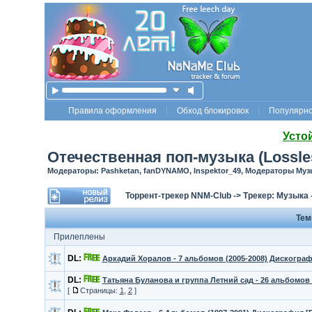
Правила оформления
Обход блокировок
Популярн
Усто
Отечественная поп-музыка (Lossle
Модераторы: Pashketan, fanDYNAMO, Inspektor_49, Модераторы Му
Торрент-трекер NNM-Club
->
Трекер: Музыка
Те
Прилеплены
DL:
Аркадий Хоралов - 7 альбомов (2005-2008) Дискограф
DL:
Татьяна Буланова и группа Летний сад - 26 альбомов 
[
Страницы:
1
,
2
]