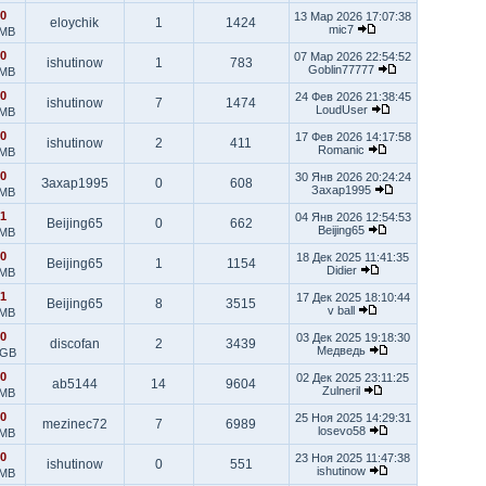
0
13 Мар 2026 17:07:38
eloychik
1
1424
mic7
 MB
0
07 Мар 2026 22:54:52
ishutinow
1
783
Goblin77777
 MB
0
24 Фев 2026 21:38:45
ishutinow
7
1474
LoudUser
 MB
0
17 Фев 2026 14:17:58
ishutinow
2
411
Romanic
 MB
0
30 Янв 2026 20:24:24
Захар1995
0
608
Захар1995
 MB
1
04 Янв 2026 12:54:53
Beijing65
0
662
Beijing65
 MB
0
18 Дек 2025 11:41:35
Beijing65
1
1154
Didier
 MB
1
17 Дек 2025 18:10:44
Beijing65
8
3515
v ball
 MB
0
03 Дек 2025 19:18:30
discofan
2
3439
Медведь
 GB
0
02 Дек 2025 23:11:25
ab5144
14
9604
Zulneril
 MB
0
25 Ноя 2025 14:29:31
mezinec72
7
6989
losevo58
 MB
0
23 Ноя 2025 11:47:38
ishutinow
0
551
ishutinow
 MB