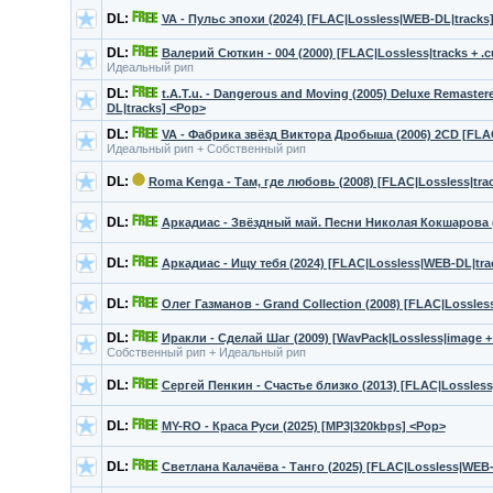
DL:
VA - Пульс эпохи (2024) [FLAC|Lossless|WEB-DL|tracks
DL:
Валерий Сюткин - 004 (2000) [FLAC|Lossless|tracks + .cu
Идеальный рип
DL:
t.A.T.u. - Dangerous and Moving (2005) Deluxe Remastere
DL|tracks] <Pop>
DL:
VA - Фабрика звёзд Виктора Дробыша (2006) 2CD [FLAC|
Идеальный рип + Собственный рип
DL:
Roma Kenga - Там, где любовь (2008) [FLAC|Lossless|tra
DL:
Аркадиас - Звёздный май. Песни Николая Кокшарова (
DL:
Аркадиас - Ищу тебя (2024) [FLAC|Lossless|WEB-DL|tra
DL:
Олег Газманов - Grand Collection (2008) [FLAC|Lossles
DL:
Иракли - Сделай Шаг (2009) [WavPack|Lossless|image +
Собственный рип + Идеальный рип
DL:
Сергей Пенкин - Счастье близко (2013) [FLAC|Lossles
DL:
MY-RO - Краса Руси (2025) [MP3|320kbps] <Pop>
DL:
Светлана Калачёва - Танго (2025) [FLAC|Lossless|WEB-