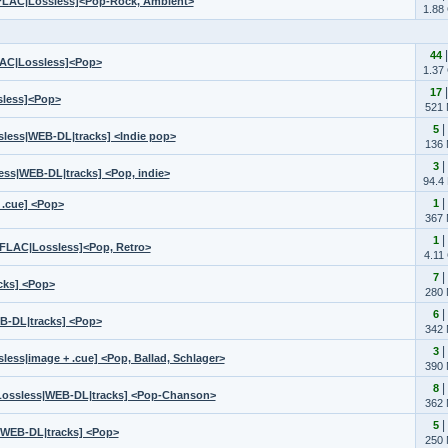
FLAC|Lossless]<Pop-Rock, Ambient>
1.88
44
LAC|Lossless]<Pop>
1.37
17
sless]<Pop>
521
|
5
less|WEB-DL|tracks] <Indie pop>
136
|
3
ss|WEB-DL|tracks] <Pop, indie>
94.4
|
1
 .cue] <Pop>
367
|
1
FLAC|Lossless]<Pop, Retro>
4.11
|
7
cks] <Pop>
280
|
6
B-DL|tracks] <Pop>
342
|
3
ess|image + .cue] <Pop, Ballad, Schlager>
390
|
8
|Lossless|WEB-DL|tracks] <Pop-Chanson>
362
|
5
|WEB-DL|tracks] <Pop>
250