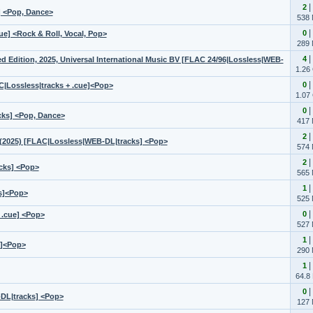
|
2
] <Pop, Dance>
538
|
0
e] <Rock & Roll, Vocal, Pop>
289
|
4
d Edition, 2025, Universal International Music BV [FLAC 24/96|Lossless|WEB-
1.26
|
0
Lossless|tracks + .cue]<Pop>
1.07
|
0
cks] <Pop, Dance>
417
|
2
2025) [FLAC|Lossless|WEB-DL|tracks] <Pop>
574
|
2
cks] <Pop>
565
|
1
s]<Pop>
525
|
0
 .cue] <Pop>
527
|
1
s]<Pop>
290
|
1
64.8
|
0
DL|tracks] <Pop>
127