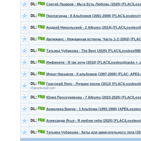
DL:
Сергей Лазарев - Мы и Есть Любовь (2025) [FLAC|Loss
DL:
Пропаганда - 8 Альбомов (2001-2008) [FLAC|Lossless]
DL:
Андрей Никольский - 2 Albums (2014) [FLAC|Lossless|
DL:
Дилижанс - Нежданная встреча. Часть 1-2 (2002) [FLA
DL:
Татьяна Чубарова - The Best (2025) [FLAC|Lossless|WE
DL:
Инфинити - Я так хочу (2010) [FLAC|Lossless|tracks + .
DL:
Мурат Насыров - 6 альбомов (1997-2006) [FLAC, APE|Los
DL:
Григорий Лепс - Лучшие песни (2013) [FLAC|Lossless|i
Идеальный рип
DL:
Юлия Проскурякова - 7 Albums (2023-2025) [FLAC|Loss
DL:
Анжелика Варум - 3 Альбома (1993-1996) [APE|Lossles
DL:
Александр Ягья - Я люблю тебя (2025) [FLAC|Lossless
DL:
Татьяна Чубарова - Хиты для зажигательного лета (20