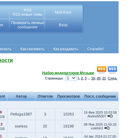
RSS
Мой Клуб
RSS новые темы
Проверить личные
ия
Вход
сообщения
 искать
Как скачивать
Как раздавать
Спасибо!
ности
Набор модераторов Музыки
Страницы:
1
,
2
,
3
...
19
,
20
,
21
След.
ent
Автор
Ответов
Просмотров
Посл. сообщение
0
19 Фев 2025 15:03:58
Petluga1987
3
10263
Andrei55007
 GB
|
2
08 Янв 2025 11:55:29
sseless
20
19196
solohin1
 GB
1
04 Авг 2024 01:27:05