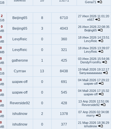
sseless
10
15271
Gena71
 GB
|
2
27 Июл 2026 11:01:20
Beijing65
8
6710
e667
 GB
|
0
26 Июл 2026 22:08:35
Beijing65
3
4043
Beijing65
 MB
0
18 Июн 2026 14:23:51
LevyReic
0
360
LevyReic
 MB
0
18 Июн 2026 13:39:07
LevyReic
0
321
LevyReic
 MB
0
03 Июн 2026 15:54:06
gatherone
1
425
DendyFromRu
 MB
1
19 Май 2026 19:12:17
Султан
13
8438
Sanyaaaaaaaaa
 GB
0
04 Май 2026 17:29:22
шарик-off
0
691
шарик-off
 MB
0
04 Май 2026 17:15:32
шарик-off
0
545
шарик-off
 MB
0
13 Апр 2026 12:51:06
Reverside92
0
428
Reverside92
 MB
0
07 Апр 2026 02:34:08
ishutinow
2
1378
morry
 MB
0
21 Мар 2026 18:36:29
ishutinow
0
377
ishutinow
 MB