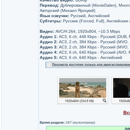
Качество видео:
BDRip
Перевод:
Дублированный (MovieDalen), Много
Авторский (Михаил Яроцкий)
Язык озвучки:
Русский, Английский
Субтитры:
Русские (Forced, Full), Английские 
Видео:
AVC/H.264, 1920x804, ~10.3 Мbps
Аудио 1:
AC3, 6 ch, 448 Kbps - Русский (DUB, 
Аудио 2:
AC3, 2 ch, 384 Kbps - Русский (MVO,
Аудио 3:
AC3, 2 ch, 384 Kbps - Русский (MVO
Аудио 4:
AC3, 6 ch, 640 Kbps - Русский (AVO
Аудио 5:
AC3, 6 ch, 640 Kbps - Английский
Просмотр доступен только для зарегистрирова
Вс
Время раздачи:
24/7 (мультитрекер)
[N