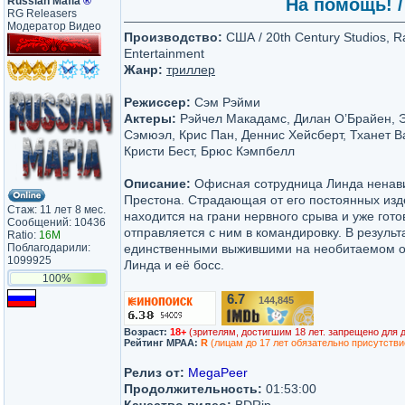
Russian Mafia
®
На помощь! / 
RG Releasers
Модератор Видео
Производство:
США / 20th Century Studios, R
Entertainment
Жанр:
триллер
Режиссер:
Сэм Рэйми
Актеры:
Рэйчел Макадамс, Дилан О’Брайен, 
Сэмюэл, Крис Пан, Деннис Хейсберт, Тханет 
Кристи Бест, Брюс Кэмпбелл
Описание:
Офисная сотрудница Линда ненави
Престона. Страдающая от его постоянных изд
Стаж: 11 лет 8 мес.
находится на грани нервного срыва и уже гото
Сообщений: 10436
отправляется с ним в командировку. В резуль
Ratio:
16M
Поблагодарили:
единственными выжившими на необитаемом ос
1099925
Линда и её босс.
100%
6.7
144,845
/10
Возраст:
18+
(зрителям, достигшим 18 лет. запрещено для 
Рейтинг MPAA:
R
(лицам до 17 лет обязательно присутстви
Релиз от:
MegaPeer
Продолжительность:
01:53:00