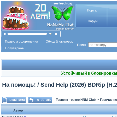
Портал
Форум
Правила оформления
Обход блокировок
Поиск :
Популярное
Устойчивый к блокировка
На помощь! / Send Help (2026) BDRip [H.2
Торрент-трекер NNM-Club
->
Горячие н
Автор