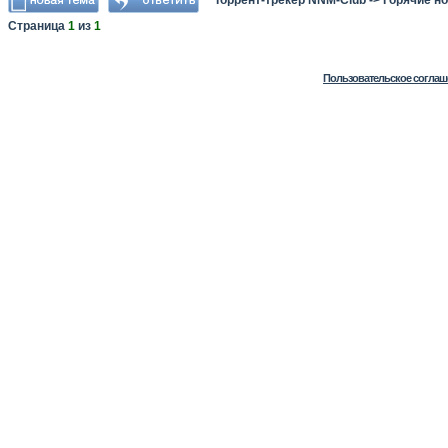
Торрент-трекер NNM-Club
->
Горячие н
Страница
1
из
1
Пользовательское соглаш