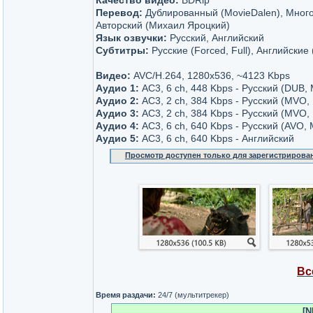
Качество видео:
BDRip
Перевод:
Дублированный (MovieDalen), Много
Авторский (Михаил Яроцкий)
Язык озвучки:
Русский, Английский
Субтитры:
Русские (Forced, Full), Английские 
Видео:
AVC/H.264, 1280x536, ~4123 Kbps
Аудио 1:
AC3, 6 ch, 448 Kbps - Русский (DUB, 
Аудио 2:
AC3, 2 ch, 384 Kbps - Русский (MVO,
Аудио 3:
AC3, 2 ch, 384 Kbps - Русский (MVO
Аудио 4:
AC3, 6 ch, 640 Kbps - Русский (AVO
Аудио 5:
AC3, 6 ch, 640 Kbps - Английский
Просмотр доступен только для зарегистрирова
Вс
Время раздачи:
24/7 (мультитрекер)
[N