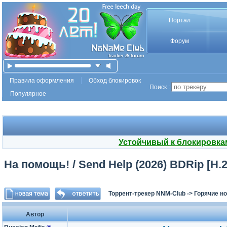
Портал
Форум
Правила оформления
Обход блокировок
Поиск :
Популярное
Устойчивый к блокировка
На помощь! / Send Help (2026) BDRip [H.2
Торрент-трекер NNM-Club
->
Горячие н
Автор