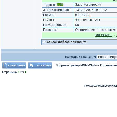
Зарегистрирован
Торрент:
Зарегистрирован:
13 Апр 2026 19:14:42
Размер:
5.23 GB
(
)
Рейтинг:
4.6
(Голосов:
28
)
Поблагодарили:
98
Проверка:
Оформление проверено мод
Как cкачать
·
Список файлов в торренте
Показать сообщения:
Торрент-трекер NNM-Club
->
Горячие н
Страница
1
из
1
Пользовательское соглаш