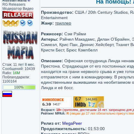
Russian Mafia
®
На помощь! /
RG Releasers
Модератор Видео
Производство:
США / 20th Century Studios, R
Entertainment
Жанр:
триллер
Режиссер:
Сэм Рэйми
Актеры:
Рэйчел Макадамс, Дилан О’Брайен, 
Сэмюэл, Крис Пан, Деннис Хейсберт, Тханет 
Кристи Бест, Брюс Кэмпбелл
Описание:
Офисная сотрудница Линда ненави
Стаж: 11 лет 8 мес.
Престона. Страдающая от его постоянных изд
Сообщений: 10439
находится на грани нервного срыва и уже гото
Ratio:
16M
отправляется с ним в командировку. В резуль
Поблагодарили:
1100164
единственными выжившими на необитаемом ос
100%
Линда и её босс.
6.7
144,845
/10
Возраст:
18+
(зрителям, достигшим 18 лет. запрещено для 
Рейтинг MPAA:
R
(лицам до 17 лет обязательно присутстви
Релиз от:
MegaPeer
Продолжительность:
01:53:00