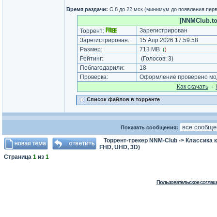
Время раздачи:
С 8 до 22 мск (минимум до появления пер
[NNMClub.to
Зарегистрирован
Торрент:
Зарегистрирован:
15 Апр 2026 17:59:58
Размер:
713 MB
(
)
Рейтинг:
(Голосов:
3
)
Поблагодарили:
18
Проверка:
Оформление проверено мод
Как cкачать
·
Список файлов в торренте
Показать сообщения:
Торрент-трекер NNM-Club
->
Классика 
FHD, UHD, 3D)
Страница
1
из
1
Пользовательское соглаш