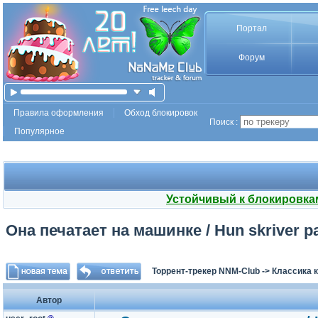
Портал
Форум
Правила оформления
Обход блокировок
Поиск :
Популярное
Устойчивый к блокировка
Она печатает на машинке / Hun skriver p
Торрент-трекер NNM-Club
->
Классика 
Автор