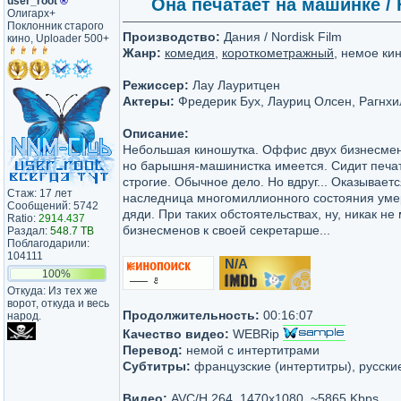
user_root
®
Она печатает на машинке / H
Олигарх+
Поклонник старого
Производство:
Дания / Nordisk Film
кино, Uploader 500+
Жанр:
комедия
,
короткометражный
, немое ки
Режиссер:
Лау Лауритцен
Актеры:
Фредерик Бух, Лауриц Олсен, Рагнх
Описание:
Небольшая киношутка. Оффис двух бизнесмено
но барышня-машинистка имеется. Сидит печат
строгие. Обычное дело. Но вдруг... Оказывае
Стаж: 17 лет
наследница многомиллионного состояния умер
Сообщений: 5742
дяди. При таких обстоятельствах, ну, никак н
Ratio:
2914.437
бизнесменов к своей секретарше...
Раздал:
548.7 TB
Поблагодарили:
104111
N/A
/10
100%
Откуда: Из тех же
ворот, откуда и весь
Продолжительность:
00:16:07
народ.
Качество видео:
WEBRip
Перевод:
немой с интертитрами
Субтитры:
французские (интертитры), русски
Видео:
AVC/H.264, 1470x1080, ~5865 Kbps