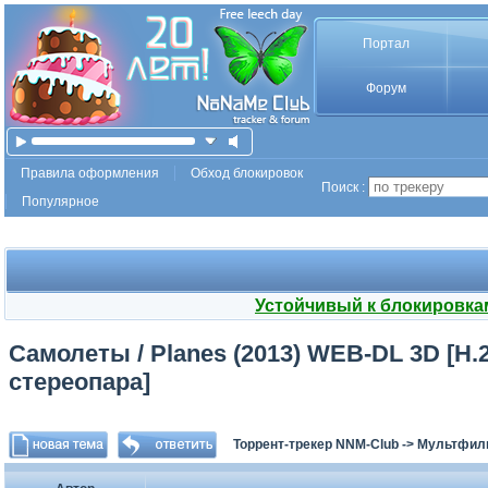
Портал
Форум
Правила оформления
Обход блокировок
Поиск :
Популярное
Устойчивый к блокировка
Самолеты / Planes (2013) WEB-DL 3D [H
стереопара]
Торрент-трекер NNM-Club
->
Мультфил