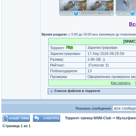
Вс
Время раздачи:
с 5:00 до 19:00 мск (минимум до появлени
[NNMCl
Зарегистрирован
Торрент:
Зарегистрирован:
17 Апр 2026 09:25:59
Размер:
3.96 GB
(
)
Рейтинг:
(Голосов:
3
)
Поблагодарили:
13
Проверка:
Оформление проверено мод
Как cкачать
·
Список файлов в торренте
Показать сообщения:
Торрент-трекер NNM-Club
->
Мультфил
Страница
1
из
1