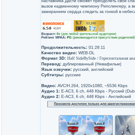
наставника Дасти сможет преодолеть свои сла
вызов надменному чемпиону Рипслингеру, а ве
замиранием сердца следить за гонкой в небеса
5.7
53,240
/10
Возраст:
0+
(для любой зрительской аудитории)
Рейтинг MPAA:
PG
(рекомендуется присутствие родителей
Продолжительность:
01:28:11
Качество видео:
WEB-DL
Формат 3D:
Half SideBySide / Горизонтальная ан
Перевод:
дублированный (Невафильм)
Язык озвучки:
русский, английский
Субтитры:
русские
Видео:
AVC/H.264, 1920x1080, ~5536 Kbps
Аудио 1:
E-AC3, 6 ch, 448 Kbps - Русский (Du
Аудио 2:
E-AC3, 6 ch, 448 Kbps - Английский
Просмотр доступен только для зарегистрирова