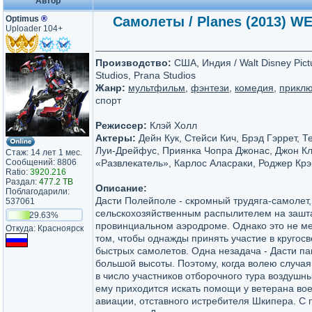
Автор
Optimus
®
Самолеты / Planes (2013) W
Uploader 104+
Производство:
США, Индия / Walt Disney Pict
Studios, Prana Studios
Жанр:
мультфильм
,
фэнтези
,
комедия
,
прикл
спорт
Режиссер:
Клэй Холл
Актеры:
Дейн Кук, Стейси Кич, Брэд Гэррет, Т
Луи-Дрейфус, Приянка Чопра Джонас, Джон Кл
Стаж: 14 лет 1 мес.
Сообщений: 8806
«Развлекатель», Карлос Аласраки, Роджер Крэ
Ratio:
3920.216
Раздал:
477.2 TB
Описание:
Поблагодарили:
Дасти Полейполе - скромный трудяга-самолет
537061
сельскохозяйственным распылителем на зашт
29.63%
провинциальном аэродроме. Однако это не ме
Откуда: Красноярск
том, чтобы однажды принять участие в кругос
быстрых самолетов. Одна незадача - Дасти па
большой высоты. Поэтому, когда волею случая
в число участников отборочного тура воздушн
ему приходится искать помощи у ветерана во
авиации, отставного истребителя Шкипера. С