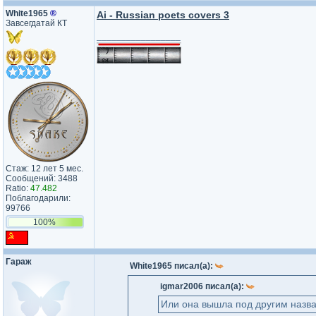
White1965
®
Ai - Russian poets covers 3
Завсегдатай КТ
_________________
Стаж: 12 лет 5 мес.
Сообщений: 3488
Ratio:
47.482
Поблагодарили:
99766
100%
Гараж
White1965 писал(а):
igmar2006 писал(а):
Или она вышла под другим назв