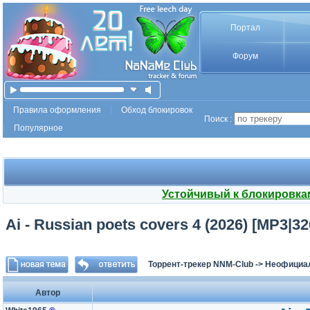
Портал
Форум
Правила оформления
Обход блокировок
Поиск :
Популярное
Устойчивый к блокировка
Ai - Russian poets covers 4 (2026) [MP3|3
Торрент-трекер NNM-Club
->
Неофициа
Автор