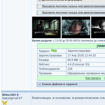
Просмотр доступен только для зарегистрирова
Просмотр доступен только для зарегистрирова
Время раздачи:
c 13-00 до 20-00 (МСК) (минимум до появл
[NNMC
Зарегистрирован
Торрент:
Зарегистрирован:
17 Апр 2026 12:44:20
Размер:
96.8 MB
(
)
Рейтинг:
4.6
(Голосов:
53
)
Поблагодарили:
228
Проверка:
Оформление проверено мод
Как cкачать
·
Список файлов в торренте
White1965
®
Композиции, в основном, в романтическом сти
Завсегдатай КТ
_________________