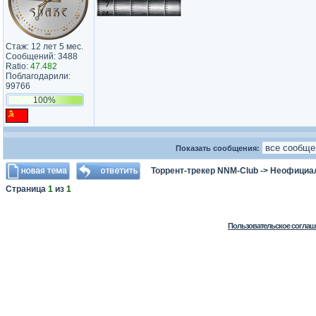
Стаж: 12 лет 5 мес.
Сообщений: 3488
Ratio:
47.482
Поблагодарили:
99766
100%
Показать сообщения:
Торрент-трекер NNM-Club
->
Неофициа
Страница
1
из
1
Пользовательское соглаш