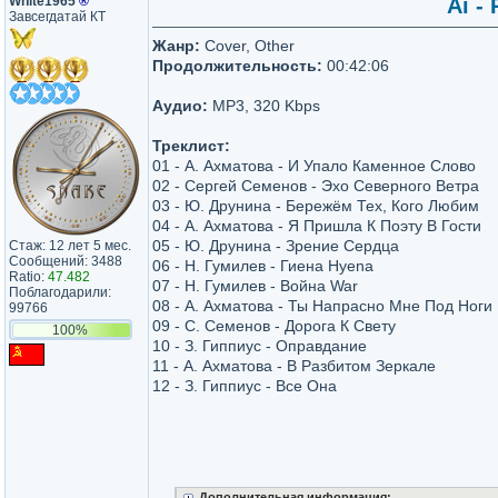
White1965
®
Ai -
Завсегдатай КТ
Жанр:
Cover, Other
Продолжительность:
00:42:06
Аудио:
MP3, 320 Kbps
Треклист:
01 - А. Ахматова - И Упало Каменное Слово
02 - Сергей Семенов - Эхо Северного Ветра
03 - Ю. Друнина - Бережём Тех, Кого Любим
04 - А. Ахматова - Я Пришла К Поэту В Гости
05 - Ю. Друнина - Зрение Сердца
Стаж: 12 лет 5 мес.
Сообщений: 3488
06 - Н. Гумилев - Гиена Hyena
Ratio:
47.482
07 - Н. Гумилев - Война War
Поблагодарили:
08 - А. Ахматова - Ты Напрасно Мне Под Ног
99766
09 - С. Семенов - Дорога К Свету
100%
10 - З. Гиппиус - Оправдание
11 - А. Ахматова - В Разбитом Зеркале
12 - З. Гиппиус - Все Она
Дополнительная информация: