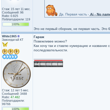
Стаж: 15 лет 11 мес.
Сообщений: 96
Да. Первая часть -
Ai - No nam
Ratio: 0.825
Поблагодарили: 119
100%
Это не первый сборник, не первая часть. Это 
White1965
®
Гараж
Завсегдатай КТ
Повежливее можно?
Как хочу так и ставлю нумерацию и название с
последовательности.
_________________
Стаж: 12 лет 5 мес.
Сообщений: 3488
Ratio:
47.482
Поблагодарили:
99766
100%