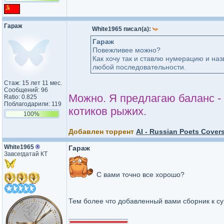
Гараж
White1965 писал(а):
Гараж
Повежливее можно?
Как хочу так и ставлю нумерацию и наз
любой последовательности.
Стаж: 15 лет 11 мес.
Сообщений: 96
Можно. Я предлагаю баланс - 
Ratio: 0.825
Поблагодарили: 119
котиков рыжих.
100%
Добавлен торрент
AI - Russian Poets Covers
White1965
®
Гараж
Завсегдатай КТ
С вами точно все хорошо?
Тем более что добавленный вами сборник к 
_________________