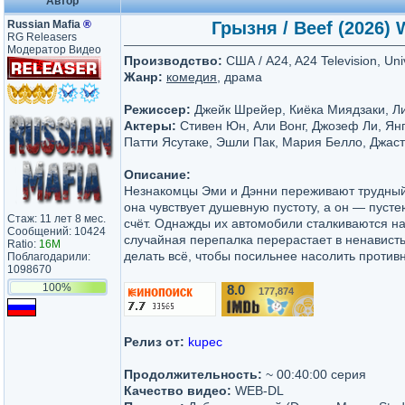
Автор
Russian Mafia
®
Грызня / Beef (2026) 
RG Releasers
Модератор Видео
Производство:
США / A24, A24 Television, Un
Жанр:
комедия
, драма
Режиссер:
Джейк Шрейер, Киёка Миядзаки, Л
Актеры:
Стивен Юн, Али Вонг, Джозеф Ли, Янг
Патти Ясутаке, Эшли Пак, Мария Белло, Джаст
Описание:
Незнакомцы Эми и Дэнни переживают трудный
она чувствует душевную пустоту, а он — пуст
Стаж: 11 лет 8 мес.
счёт. Однажды их автомобили сталкиваются на
Сообщений: 10424
случайная перепалка перерастает в ненависть
Ratio:
16M
делать всё, чтобы посильнее насолить противн
Поблагодарили:
1098670
100%
8.0
177,874
/10
Релиз от:
kupec
Продолжительность:
~ 00:40:00 серия
Качество видео:
WEB-DL