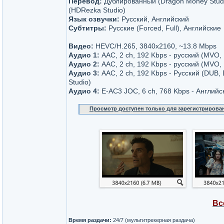
Перевод:
Дублированный (Dragon Money Stud
(HDRezka Studio)
Язык озвучки:
Русский, Английский
Субтитры:
Русские (Forced, Full), Английские
Видео:
НЕVC/H.265, 3840x2160, ~13.8 Мbps
Аудио 1:
AАС, 2 ch, 192 Kbps - русский (MVO,
Аудио 2:
AАС, 2 ch, 192 Kbps - русский (MVO
Аудио 3:
AАС, 2 ch, 192 Kbps - Русский (DUB,
Studio)
Аудио 4:
E-AC3 JOC, 6 ch, 768 Kbps - Английс
Просмотр доступен только для зарегистрирова
Вс
Время раздачи:
24/7 (мультитрекерная раздача)