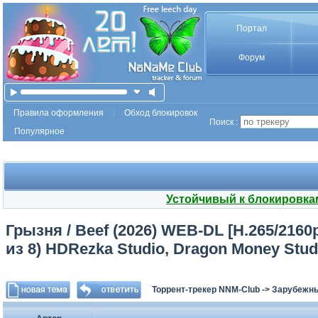
Портал
Форум
Правила оформления
Обход блокировок
Поиск :
Популярное
Устойчивый к блокировка
Грызня / Beef (2026) WEB-DL [H.265/2160p]
из 8) HDRezka Studio, Dragon Money Stud
Торрент-трекер NNM-Club
->
Зарубежн