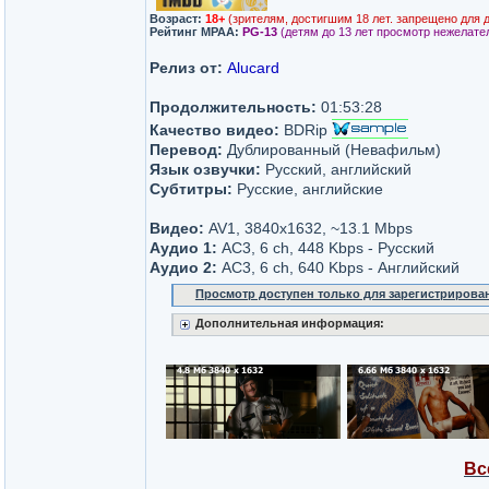
Возраст:
18+
(зрителям, достигшим 18 лет. запрещено для 
Рейтинг MPAA:
PG-13
(детям до 13 лет просмотр нежелате
Релиз от:
Alucard
Продолжительность:
01:53:28
Качество видео:
BDRip
Перевод:
Дублированный (Невафильм)
Язык озвучки:
Русский, английский
Субтитры:
Русские, английские
Видео:
AV1, 3840x1632, ~13.1 Mbps
Аудио 1:
AC3, 6 ch, 448 Kbps - Русский
Аудио 2:
AC3, 6 ch, 640 Kbps - Английский
Просмотр доступен только для зарегистрирова
Дополнительная информация:
Вс