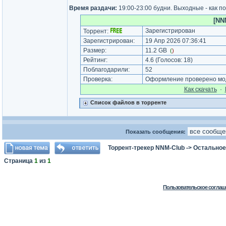
Время раздачи:
19:00-23:00 будни. Выходные - как п
[NN
Зарегистрирован
Торрент:
Зарегистрирован:
19 Апр 2026 07:36:41
Размер:
11.2 GB
(
)
Рейтинг:
4.6
(Голосов:
18
)
Поблагодарили:
52
Проверка:
Оформление проверено мод
Как cкачать
·
Список файлов в торренте
Показать сообщения:
Торрент-трекер NNM-Club
->
Остальное
Страница
1
из
1
Пользовательское соглаш