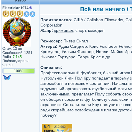
Автор
Electrician1974
®
Всё или ничего / 
Производство:
США / Callahan Filmworks, Col
Corporation
Жанр:
криминал
, спорт, комедия
Режиссер:
Питер Сигал
Актеры:
Адам Сэндлер, Крис Рок, Берт Рейно
Стаж: 13 лет
Кромуэлл, Уильям Фихтнер, Нелли, Майкл Ирв
Сообщений: 1251
Николас Туртурро, Терри Крюс и др.
Ratio:
7.145
Поблагодарили:
93050
Описание:
100%
Профессиональный футболист, бывший игрок
Футбольной Лиги Пол Кру попадает в тюрьму 
автомобиля в нетрезвом состоянии. Начальни
задумавший организовать футбольный матч м
заключенными, предлагает Полу собрать свою
он обещает сократить футболисту срок, если 
охранники. Согласится ли Кру поступиться с
ради скорейшего освобождения или же достой
победу?
6.4
212,962
/10