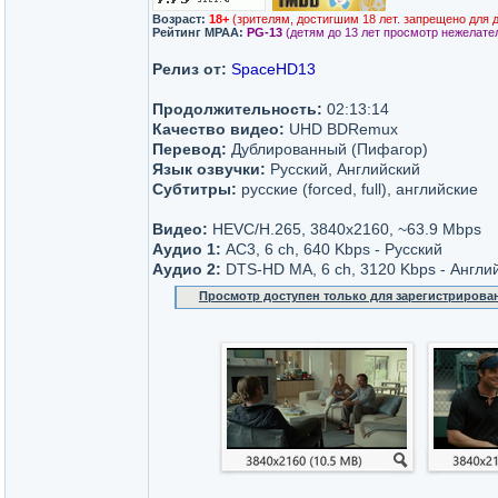
Возраст:
18+
(зрителям, достигшим 18 лет. запрещено для 
Рейтинг MPAA:
PG-13
(детям до 13 лет просмотр нежелате
Релиз от:
SpaceHD13
Продолжительность:
02:13:14
Качество видео:
UHD BDRemux
Перевод:
Дублированный (Пифагор)
Язык озвучки:
Русский, Английский
Субтитры:
русские (forced, full), английские
Видео:
HEVC/H.265, 3840x2160, ~63.9 Mbps
Аудио 1:
AC3, 6 ch, 640 Kbps - Русский
Аудио 2:
DTS-HD MA, 6 ch, 3120 Kbps - Англи
Просмотр доступен только для зарегистрирова