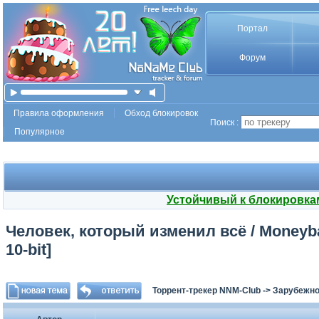
Портал
Форум
Правила оформления
Обход блокировок
Поиск :
Популярное
Устойчивый к блокировка
Человек, который изменил всё / Moneyba
10-bit]
Торрент-трекер NNM-Club
->
Зарубежно