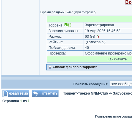
Вс
Время раздачи:
24/7 (мультитрекер)
Зарегистрирован
Торрент:
Зарегистрирован:
19 Апр 2026 15:46:53
Размер:
63 GB
(
)
Рейтинг:
(Голосов:
9
)
Поблагодарили:
40
Проверка:
Оформление проверено мод
Как cкачать
·
Список файлов в торренте
Показать сообщения:
Торрент-трекер NNM-Club
->
Зарубежно
Страница
1
из
1
Пользовательское соглаш