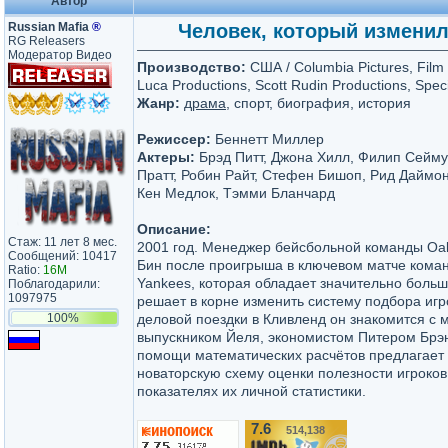
Автор
Russian Mafia
®
Человек, который изменил 
RG Releasers
Модератор Видео
Производство:
США / Columbia Pictures, Film 
Luca Productions, Scott Rudin Productions, Speci
Жанр:
драма
, спорт, биография, история
Режиссер:
Беннетт Миллер
Актеры:
Брэд Питт, Джона Хилл, Филип Сейм
Пратт, Робин Райт, Стефен Бишоп, Рид Даймон
Кен Медлок, Тэмми Бланчард
Описание:
Стаж: 11 лет 8 мес.
2001 год. Менеджер бейсбольной команды Oakl
Сообщений: 10417
Бин после проигрыша в ключевом матче кома
Ratio:
16M
Yankees, которая обладает значительно боль
Поблагодарили:
1097975
решает в корне изменить систему подбора игр
100%
деловой поездки в Кливленд он знакомится с
выпускником Йеля, экономистом Питером Брэ
помощи математических расчётов предлагает
новаторскую схему оценки полезности игроков
показателях их личной статистики.
7.6
514,138
/10