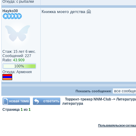
Откуда: с рыбалки
Hayko30
Книжка моего детства 🤗
Стаж: 15 лет 6 мес.
Сообщений: 227
Ratio:
43.909
100%
Откуда: Армения
Показать сообщения:
Торрент-трекер NNM-Club
->
Литератур
литература
Страница
1
из
1
Пользовательское соглаш