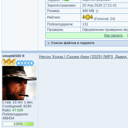
Торрент:
Зарегистрирован:
20 Апр 2026 17:21:41
Размер:
480 MB
(
)
Рейтинг:
(Голосов:
24
)
Поблагодарили:
131
Проверка:
Оформление проверено мод
Как cкачать
·
Список файлов в торренте
sinoptik500
®
Нисон Ходза | Сказки Азии (2025) [MP3, Давид
Стаж: 10 лет 1 мес.
Сообщений: 8290
Ratio:
47.608
Поблагодарили:
498454
100%