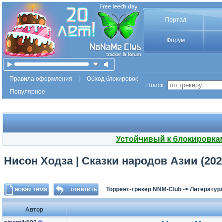
Портал
Форум
Правила оформления
Обход блокировок
Поиск :
Популярное
Устойчивый к блокировка
Нисон Ходза | Сказки народов Азии (202
Торрент-трекер NNM-Club
->
Литератур
Автор