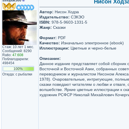
sinoptik500
®
Нисон Ходза
Автор:
Нисон Ходза
Издательство:
СЗКЭО
ISBN:
978-5-9603-1331-5
Жанр:
Сказки
Формат:
PDF
Качество:
Изначально электронное (ebook)
Стаж: 10 лет 1 мес.
Иллюстрации:
Цветные и черно-белые
Сообщений: 8290
Ratio:
47.608
Описание:
Поблагодарили:
498454
Данное издание представляет собой сборник 
Восточной и Восточной Азии, собранных совет
100%
переводчиком и журналистом Нисоном Алекса
Откуда: с рыбалки
1978). Очаровательные, интригующие, полные
сказки поведают читателям о любви и отваге, 
волшебстве. Яркие цветные иллюстрации к ск
художник РСФСР Николай Михайлович Кочерги