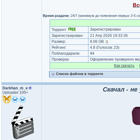
Вс
Время раздачи:
24/7 (минимум до появления первых 3-5 с
Зарегистрирован
Торрент:
Зарегистрирован:
21 Апр 2026 19:33:36
Размер:
8.06 GB
(
)
Рейтинг:
4.8
(Голосов:
23
)
Поблагодарили:
94
Проверка:
Оформление проверено мод
Как cкачать
·
Список файлов в торренте
Darkhan_m_e
®
Скачал - не
Uploader 100+