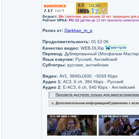
6.5
131,383
/10
Возраст:
18+
(зрителям, достигшим 18 лет. запрещено для 
Рейтинг MPAA:
PG-13
(детям до 13 лет просмотр нежелате
Релиз от:
Darkhan_m_e
Продолжительность:
01:52:06
Качество видео:
WEB-DLRip
Перевод:
Дублированный (Мосфильм-Мастер
Язык озвучки:
Русский, Английский
Субтитры:
русские, английские
Видео:
AV1, 3840x1600, ~9269 Kbps
Аудио 1:
AC3, 6 ch, 384 Kbps - Русский
Аудио 2:
E-AC3, 6 ch, 640 Kbps - Английский
Просмотр доступен только для зарегистрирова
Дополнительная информация/Сравнение с исх