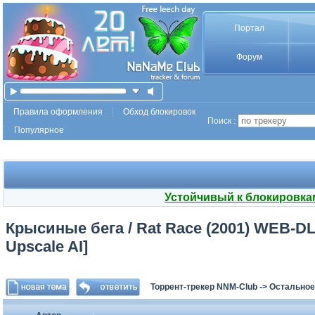
Портал
Форум
Правила оформления
Обход блокировок
Поиск :
Популярное
Устойчивый к блокировка
Крысиные бега / Rat Race (2001) WEB-DLR
Upscale AI]
Торрент-трекер NNM-Club
->
Остальное