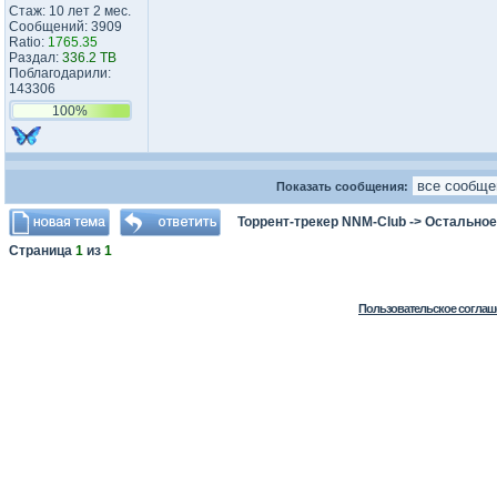
Стаж: 10 лет 2 мес.
Сообщений: 3909
Ratio:
1765.35
Раздал:
336.2 TB
Поблагодарили:
143306
100%
Показать сообщения:
Торрент-трекер NNM-Club
->
Остальное
Страница
1
из
1
Пользовательское соглаш