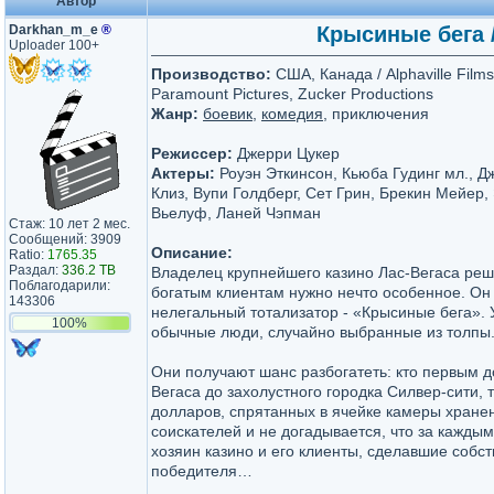
Автор
Darkhan_m_e
®
Крысиные бега /
Uploader 100+
Производство:
США, Канада / Alphaville Films,
Paramount Pictures, Zucker Productions
Жанр:
боевик
,
комедия
, приключения
Режиссер:
Джерри Цукер
Актеры:
Роуэн Эткинсон, Кьюба Гудинг мл., Д
Клиз, Вупи Голдберг, Сет Грин, Брекин Мейер,
Вьелуф, Ланей Чэпман
Стаж: 10 лет 2 мес.
Сообщений: 3909
Описание:
Ratio:
1765.35
Раздал:
336.2 TB
Владелец крупнейшего казино Лас-Вегаса реш
Поблагодарили:
богатым клиентам нужно нечто особенное. Он 
143306
нелегальный тотализатор - «Крысиные бега». У
100%
обычные люди, случайно выбранные из толпы
Они получают шанс разбогатеть: кто первым д
Вегаса до захолустного городка Силвер-сити, 
долларов, спрятанных в ячейке камеры хранен
соискателей и не догадывается, что за кажды
хозяин казино и его клиенты, сделавшие собст
победителя…