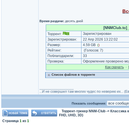
Вс
Время раздачи:
десять дней
[NNMClub.to]_
Зарегистрирован
Торрент:
Зарегистрирован:
22 Апр 2026 13:22:02
Размер:
4.59 GB
(
)
Рейтинг:
(Голосов:
7
)
Поблагодарили:
33
Проверка:
Оформление проверено мод
Как cкачать
·
Список файлов в торренте
_________________
...И не совершил там многих чудес по неверию их... (
Показать сообщения:
Торрент-трекер NNM-Club
->
Классика 
FHD, UHD, 3D)
Страница
1
из
1