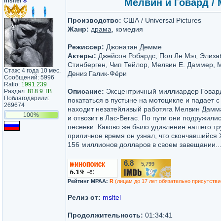
msltel
®
Мелвин и Говард / M
Производство:
США / Universal Pictures
Жанр:
драма
, комедия
Режиссер:
Джонатан Демме
Актеры:
Джейсон Робардс, Пол Ле Мэт, Элиза
Стинберген, Чип Тейлор, Мелвин Е. Даммер, 
Стаж: 4 года 10 мес.
Дениз Галик-Фёри
Сообщений: 5996
Ratio:
1991.239
Описание:
Эксцентричный миллиардер Говар
Раздал:
818.9 TB
Поблагодарили:
покататься в пустыне на мотоцикле и падает с
269674
находит незатейливый работяга Мелвин Дамм
100%
и отвозит в Лас-Вегас. По пути они подружили
песенки. Каково же было удивление нашего тру
приличное время он узнал, что скончавшийся 
156 миллионов долларов в своем завещании..
6.8
5,799
/10
Рейтинг MPAA:
R
(лицам до 17 лет обязательно присутстви
Релиз от:
msltel
Продолжительность:
01:34:41