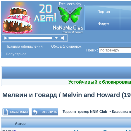
Портал
Форум
Правила оформления
Обход блокировок
Поиск :
Популярное
Устойчивый к блокировка
Мелвин и Говард / Melvin and Howard (19
Торрент-трекер NNM-Club
->
Классика 
Автор