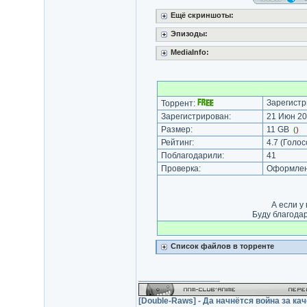
Ещё скриншоты:
Эпизоды:
MediaInfo:
Зарегистр
Торрент:
Зарегистрирован:
21 Июн 20
Размер:
11 GB
(
)
Рейтинг:
4.7
(Голос
Поблагодарили:
41
Проверка:
Оформлени
А если у
Буду благодар
Список файлов в торренте
_________________
[Double-Raws] - Да начнётся война за кач