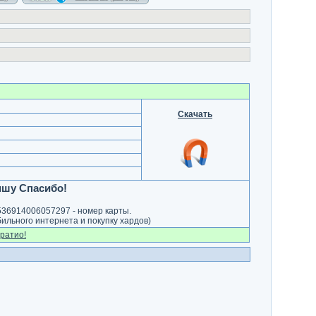
Скачать
ишу Спасибо!
5536914006057297 - номер карты.
бильного интернета и покупку хардов)
ратио!