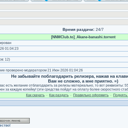
Время раздачи:
24/7
[NNMClub.to]_Akane-banashi.torrent
ирован
26 01:04:23
ов:
12
)
е проверено модератором 21 Июн 2026 01:04:26
Не забывайте поблагодарить релизера, нажав на клав
Вам не сложно, а мне приятно. =)
 вас есть желание отблагодарить за релизы материально, то вот реквизиты: 
ен за каждую копейку! (эти средства пойдут на оплату более скоростного ста
Как cкачать
·
Как раздать
·
Правильно оформить
·
Поднять 
ество!