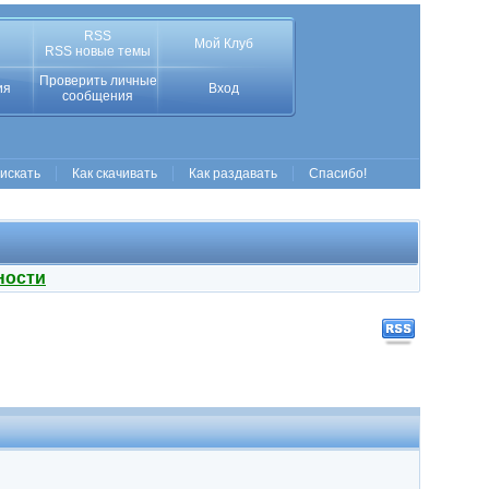
RSS
Мой Клуб
RSS новые темы
Проверить личные
ия
Вход
сообщения
 искать
Как скачивать
Как раздавать
Спасибо!
ности