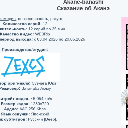
Akane-banashi
Сказание об Аканэ
комедия
, повседневность, ракуго,
Количество серий:
12
жительность:
12 серий по 25 мин.
Качество видео:
WEBRip
 период выхода:
c 03.04.2026 по 20.06.2026
Производство/студия:
тор оригинала:
Суэнага Юки
Режиссер:
Ватанабэ Аюму
итрейт видео:
~5 054 kb/s
Размер кадра:
1280х720
Аудио:
AAC 256 Kbps
Язык озвучки:
Японский
к субтитров:
Русский [Deep].