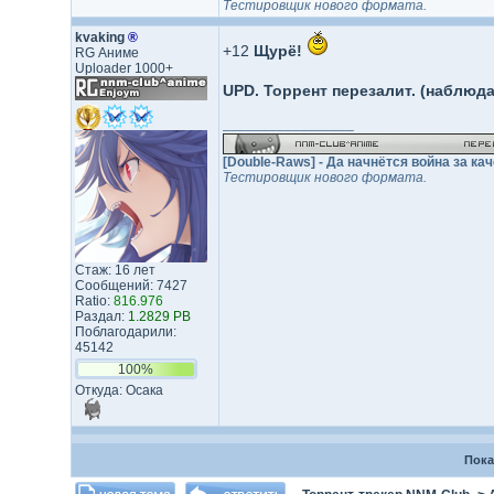
Тестировщик нового формата.
kvaking
®
+12
Щурё!
RG Аниме
Uploader 1000+
UPD. Торрент перезалит. (наблюд
_________________
[Double-Raws] - Да начнётся война за кач
Тестировщик нового формата.
Стаж: 16 лет
Сообщений: 7427
Ratio:
816.976
Раздал:
1.2829 PB
Поблагодарили:
45142
100%
Откуда: Осака
Пока