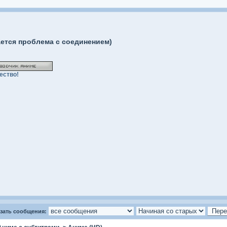
ается проблема с соединением)
ество!
зать сообщения: