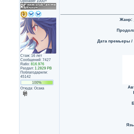
Uploader 1000+
Жанр:
Продол
Дата премьеры /
Стаж: 16 лет
Сообщений: 7427
Ratio:
816.976
Раздал:
1.2829 PB
Поблагодарили:
45142
100%
Ав
Откуда: Осака
Б
Язы