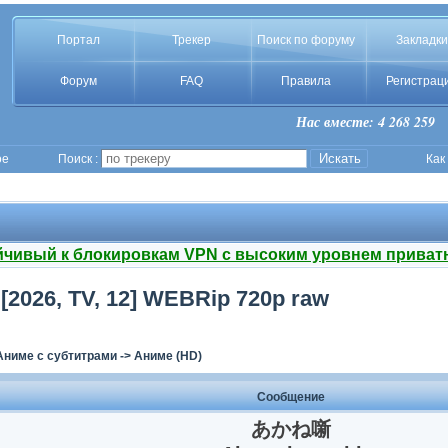
Портал
Трекер
Поиск по форуму
Закладки
Форум
FAQ
Правила
Регистрац
Нас вместе: 4 268 259
ое
Поиск :
Как
йчивый к блокировкам VPN с высоким уровнем приват
[2026, TV, 12] WEBRip 720p raw
Аниме с субтитрами
->
Аниме (HD)
Сообщение
あかね噺