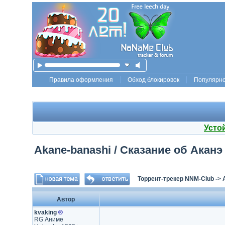
Правила оформления
Обход блокировок
Популярн
Усто
Akane-banashi / Сказание об Аканэ 
Торрент-трекер NNM-Club
->
Автор
kvaking
®
RG Аниме