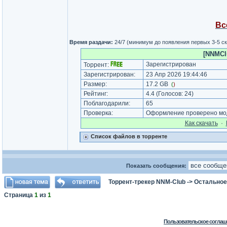
Вс
Время раздачи:
24/7 (минимум до появления первых 3-5 с
[NNMClu
Зарегистрирован
Торрент:
Зарегистрирован:
23 Апр 2026 19:44:46
Размер:
17.2 GB
(
)
Рейтинг:
4.4
(Голосов:
24
)
Поблагодарили:
65
Проверка:
Оформление проверено мод
Как cкачать
·
Список файлов в торренте
Показать сообщения:
Торрент-трекер NNM-Club
->
Остальное
Страница
1
из
1
Пользовательское соглаш