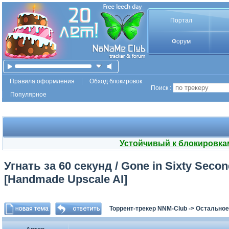
Портал
Форум
Правила оформления
Обход блокировок
Поиск :
Популярное
Устойчивый к блокировка
Угнать за 60 секунд / Gone in Sixty Secon
[Handmade Upscale AI]
Торрент-трекер NNM-Club
->
Остальное