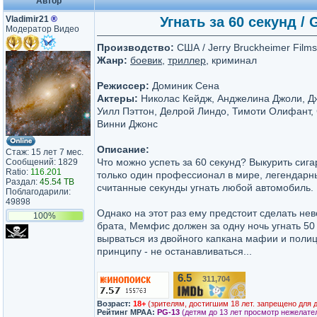
Автор
Vladimir21
®
Угнать за 60 секунд / 
Модератор Видео
Производство:
США / Jerry Bruckheimer Films
Жанр:
боевик
,
триллер
, криминал
Режиссер:
Доминик Сена
Актеры:
Николас Кейдж, Анджелина Джоли, Д
Уилл Пэттон, Делрой Линдо, Тимоти Олифант, 
Винни Джонс
Описание:
Стаж: 15 лет 7 мес.
Что можно успеть за 60 секунд? Выкурить сига
Сообщений: 1829
Ratio:
116.201
только один профессионал в мире, легендарн
Раздал:
45.54 TB
считанные секунды угнать любой автомобиль.
Поблагодарили:
49898
Однако на этот раз ему предстоит сделать не
100%
брата, Мемфис должен за одну ночь угнать 5
вырваться из двойного капкана мафии и поли
принципу - не останавливаться...
6.5
311,704
/10
Возраст:
18+
(зрителям, достигшим 18 лет. запрещено для 
Рейтинг MPAA:
PG-13
(детям до 13 лет просмотр нежелате